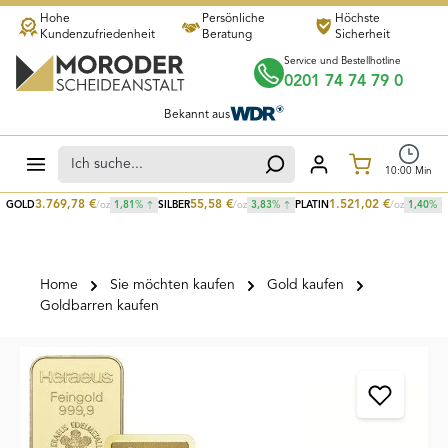
Hohe
Persönliche
Höchste
Zum Hauptinhalt springen
Kundenzufriedenheit
Beratung
Sicherheit
Service und Bestellhotline
0201 74 74 79 0
Bekannt aus
Warenkorb
10
:
00
Min
3.769,78
€
55,58
€
1.521,02
€
GOLD
/oz
1,81
%
SILBER
/oz
3,83
%
PLATIN
/oz
1,40
%
Home
Sie möchten kaufen
Gold kaufen
Goldbarren kaufen
Bildergalerie überspringen