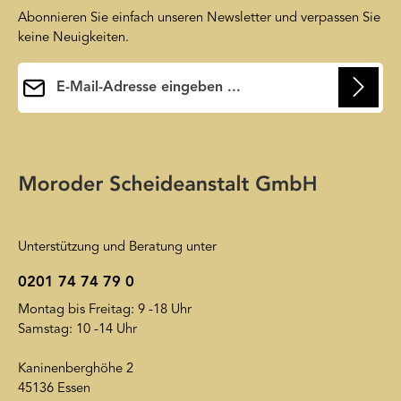
Abonnieren Sie einfach unseren Newsletter und verpassen Sie
keine Neuigkeiten.
E-Mail-Adresse*
Ihre E-Mail-Adresse wird ausschließlich dazu verwendet, um
Ihnen unseren Newsletter zuzusenden. Sie können sich jederzeit
Die mit einem Stern (*) markierten Felder sind
wieder von unserem Newsletter abmelden. Auf unsere
Pflichtfelder.
Friendly Captcha
Datenschutzerklärung
wird insoweit verwiesen.
Unterstützung und Beratung unter
0201 74 74 79 0
Montag bis Freitag: 9 -18 Uhr
Samstag: 10 -14 Uhr
Kaninenberghöhe 2
45136 Essen