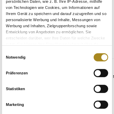
persönlichen Daten, wie z. B. Ihre IP-Adresse, mithilfe
von Technologien wie Cookies, um Informationen auf
Eigenschaften
Ihrem Gerät zu speichern und darauf zuzugreifen und so
personalisierte Werbung und Inhalte, Messungen von
Werbung und Inhalten, Zielgruppenforschung sowie
Entwicklung von Angeboten zu ermöglichen. Sie
Weitere Angebote
entscheiden darüber, wer Ihre Daten für welche Zwecke
nutzt. Sie können Ihre Einwilligung jederzeit über die
Cookie-Erklärung oder durch Klicken auf das Privacy
Einwilligungsauswahl
Produktgalerie überspringen
Gleicher Hersteller
Trigger Symbol ändern oder widerrufen
Notwendig
Wenn Sie es erlauben, würden wir auch gerne:
Präferenzen
Informationen über Ihre geografische Lage
erfassen, welche bis auf einige Meter genau sein
können
Statistiken
Ihr Gerät durch aktives Scannen nach
bestimmten Merkmalen (Fingerprinting) identifizieren
Marketing
Erfahren Sie mehr darüber, wie Ihre persönlichen Daten
verarbeitet werden, und legen Sie Ihre Präferenzen im