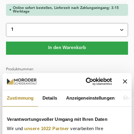
Online sofort bestellen, Lieferzeit nach Zahlungseingang: 3-15
Werktage
Produkt Anzahl: Gib den gewünschten Wert ein oder 
In den Warenkorb
Produktnummer:
GB0000020
Hersteller:
Diverse
Zustimmung
Details
Anzeigeneinstellungen
Über
Beschreibung
Verantwortungsvoller Umgang mit Ihren Daten
Wer sein Edelmetall-Portfolio durch 20 g Goldbarren
ergänzen möchte, findet diese in unserem Sortiment in
Wir und
unsere 1022 Partner
verarbeiten Ihre
handelsüblich hohe…
Mehr