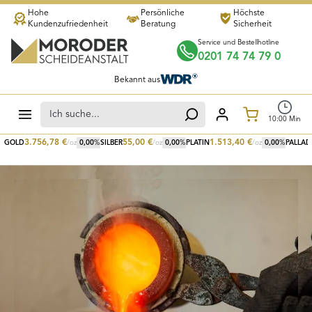
Hohe
Persönliche
Höchste
Zum Hauptinhalt springen
Kundenzufriedenheit
Beratung
Sicherheit
Service und Bestellhotline
0201 74 74 79 0
Bekannt aus
Warenkorb
10
:
00
Min
3.756,78
€
55,00
€
1.513,40
€
GOLD
/oz
0,00
%
SILBER
/oz
0,00
%
PLATIN
/oz
0,00
%
PALLAD