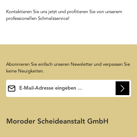
Kontaktieren Sie uns jetzt und profitieren Sie von unserem
professionellen Schmelzservice!
Abonnieren Sie einfach unseren Newsletter und verpassen Sie
keine Neuigkeiten.
E-Mail-Adresse*
Ihre E-Mail-Adresse wird ausschließlich dazu verwendet, um
Ihnen unseren Newsletter zuzusenden. Sie können sich jederzeit
Die mit einem Stern (*) markierten Felder sind
wieder von unserem Newsletter abmelden. Auf unsere
Pflichtfelder.
Friendly Captcha
Datenschutzerklärung
wird insoweit verwiesen.