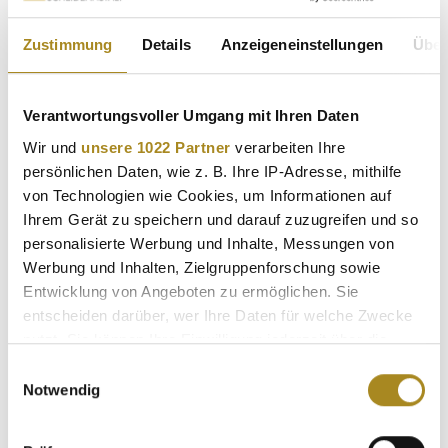
Wenn Sie keinen Trend verpassen möchten, abonnieren Sie
außerdem unseren
Newsletter
. Damit erhalten Sie
Zustimmung
Details
Anzeigeneinstellungen
Über
regelmäßig die wichtigsten Neuigkeiten direkt in Ihr Postfach
– kompakt, verständlich und verlässlich. So bleiben Sie immer
informiert, egal ob es um Gold, Silber, Platin oder Palladium
Verantwortungsvoller Umgang mit Ihren Daten
geht.
Wir und
unsere 1022 Partner
verarbeiten Ihre
persönlichen Daten, wie z. B. Ihre IP-Adresse, mithilfe
Jetzt
Newsletter abonnieren
und keine Neuigkeiten aus dem
von Technologien wie Cookies, um Informationen auf
Edelmetallmarkt mehr verpassen!
Ihrem Gerät zu speichern und darauf zuzugreifen und so
personalisierte Werbung und Inhalte, Messungen von
Werbung und Inhalten, Zielgruppenforschung sowie
Entwicklung von Angeboten zu ermöglichen. Sie
entscheiden darüber, wer Ihre Daten für welche Zwecke
nutzt. Sie können Ihre Einwilligung jederzeit über die
Cookie-Erklärung oder durch Klicken auf das Privacy
Einwilligungsauswahl
Trigger Symbol ändern oder widerrufen
Notwendig
Wenn Sie es erlauben, würden wir auch gerne: