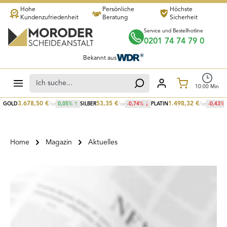
Hohe
Persönliche
Höchste
Zum Hauptinhalt springen
Kundenzufriedenheit
Beratung
Sicherheit
Service und Bestellhotline
0201 74 74 79 0
Bekannt aus
Warenkorb
10
:
00
Min
3.678,50
€
53,35
€
1.498,32
€
GOLD
/oz
0,05
%
SILBER
/oz
-0,74
%
PLATIN
/oz
-0,43
%
Home
Magazin
Aktuelles