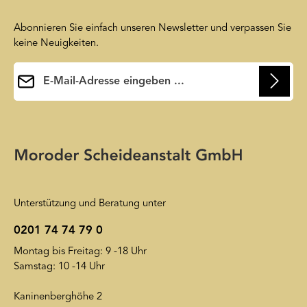
Abonnieren Sie einfach unseren Newsletter und verpassen Sie
keine Neuigkeiten.
E-Mail-Adresse*
Ihre E-Mail-Adresse wird ausschließlich dazu verwendet, um
Ihnen unseren Newsletter zuzusenden. Sie können sich jederzeit
Die mit einem Stern (*) markierten Felder sind
wieder von unserem Newsletter abmelden. Auf unsere
Pflichtfelder.
Friendly Captcha
Datenschutzerklärung
wird insoweit verwiesen.
Unterstützung und Beratung unter
0201 74 74 79 0
Montag bis Freitag: 9 -18 Uhr
Samstag: 10 -14 Uhr
Kaninenberghöhe 2