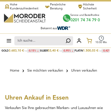
Hohe
Persönliche
Höchste
Zum Hauptinhalt springen
Kundenzufriedenheit
Beratung
Sicherheit
Service und Bestellhotline
0201 74 74 79 0
Bekannt aus
Warenkorb
10
:
00
Min
3.683,10
€
53,40
€
1.500,03
€
GOLD
/oz
-0,15
%
SILBER
/oz
-0,95
%
PLATIN
/oz
-0,42
%
Home
Sie möchten verkaufen
Uhren verkaufen
Uhren Ankauf in Essen
Verkaufen Sie Ihre gebrauchten Marken- und Luxusuhren wie