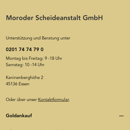
Ihnen unseren Newsletter zuzusenden. Sie können sich jederzeit
Die mit einem Stern (*) markierten Felder sind
wieder von unserem Newsletter abmelden. Auf unsere
Pflichtfelder.
Friendly Captcha
Datenschutzerklärung
wird insoweit verwiesen.
Unterstützung und Beratung unter
0201 74 74 79 0
Montag bis Freitag: 9 -18 Uhr
Samstag: 10 -14 Uhr
Kaninenberghöhe 2
45136 Essen
Oder über unser
Kontaktformular
.
Goldankauf