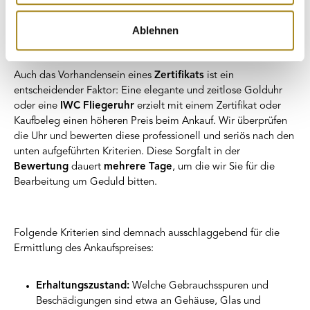
analysieren. Außerdem geben wir Informationen zu Ihrer
das Armband Ihrer Breitling Herrenuhr
stark abgenutzt
oder
Verwendung unserer Website an unsere Partner für
das
Gehäuse verkratzt
, rechnen Sie mit einem niedrigeren
Ablehnen
soziale Medien, Werbung und Analysen weiter. Unsere
Ankaufspreis.
Partner führen diese Informationen möglicherweise mit
weiteren Daten zusammen, die Sie ihnen bereitgestellt
Auch das Vorhandensein eines
Zertifikats
ist ein
haben oder die sie im Rahmen Ihrer Nutzung der Dienste
entscheidender Faktor: Eine elegante und zeitlose Golduhr
gesammelt haben.
oder eine
IWC Fliegeruhr
erzielt mit einem Zertifikat oder
Kaufbeleg einen höheren Preis beim Ankauf. Wir überprüfen
die Uhr und bewerten diese professionell und seriös nach den
unten aufgeführten Kriterien. Diese Sorgfalt in der
Bewertung
dauert
mehrere Tage
, um die wir Sie für die
Bearbeitung um Geduld bitten.
Folgende Kriterien sind demnach ausschlaggebend für die
Ermittlung des Ankaufspreises:
Erhaltungszustand:
Welche Gebrauchsspuren und
Beschädigungen sind etwa an Gehäuse, Glas und