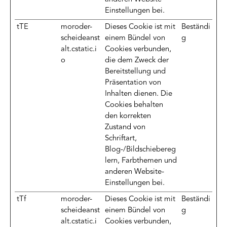
Einstellungen bei.
tTE
moroder-
Dieses Cookie ist mit
Beständi
scheideanst
einem Bündel von
g
alt.cstatic.i
Cookies verbunden,
o
die dem Zweck der
Bereitstellung und
Präsentation von
Inhalten dienen. Die
Cookies behalten
den korrekten
Zustand von
Schriftart,
Blog-/Bildschiebereg
lern, Farbthemen und
anderen Website-
Einstellungen bei.
tTf
moroder-
Dieses Cookie ist mit
Beständi
scheideanst
einem Bündel von
g
alt.cstatic.i
Cookies verbunden,