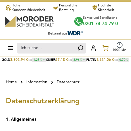
Hohe
Persönliche
Höchste
Zum Hauptinhalt springen
Kundenzufriedenheit
Beratung
Sicherheit
Service und Bestellhotline
0201 74 74 79 0
Bekannt aus
Warenkorb
10
:
00
Min
3.802,94
€
57,18
€
1.524,06
€
GOLD
/oz
1,23
%
SILBER
/oz
3,96
%
PLATIN
/oz
0,70
%
Home
Information
Datenschutz
Datenschutzerklärung
1. Allgemeines