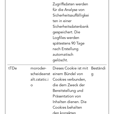
Zugriffsdaten werden
für die Analyse von
Sicherheitsauffälligkei
ten in einer
Sicherheitsdatenbank
gespeichert. Die
Logfiles werden
spätestens 90 Tage
nach Erstellung
automatisch
gelöscht.
tTDe
moroder-
Dieses Cookie ist mit
Beständi
scheideanst
einem Bündel von
g
alt.cstatic.i
Cookies verbunden,
o
die dem Zweck der
Bereitstellung und
Präsentation von
Inhalten dienen. Die
Cookies behalten
den korrekten