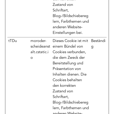
Zustand von
Schriftart,
Blog-/Bildschiebereg
lern, Farbthemen und
anderen Website-
Einstellungen bei.
tTDu
moroder-
Dieses Cookie ist mit
Beständi
scheideanst
einem Bündel von
g
alt.cstatic.i
Cookies verbunden,
o
die dem Zweck der
Bereitstellung und
Präsentation von
Inhalten dienen. Die
Cookies behalten
den korrekten
Zustand von
Schriftart,
Blog-/Bildschiebereg
lern, Farbthemen und
anderen Website-