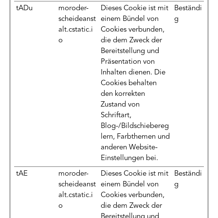
tADu
moroder-
Dieses Cookie ist mit
Beständi
scheideanst
einem Bündel von
g
alt.cstatic.i
Cookies verbunden,
o
die dem Zweck der
Bereitstellung und
Präsentation von
Inhalten dienen. Die
Cookies behalten
den korrekten
Zustand von
Schriftart,
Blog-/Bildschiebereg
lern, Farbthemen und
anderen Website-
Einstellungen bei.
tAE
moroder-
Dieses Cookie ist mit
Beständi
scheideanst
einem Bündel von
g
alt.cstatic.i
Cookies verbunden,
o
die dem Zweck der
Bereitstellung und