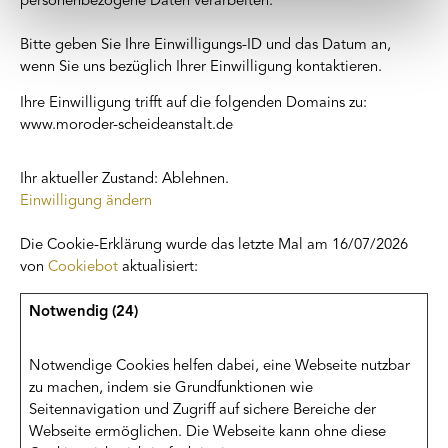
weiteren Daten zusammen, die Sie ihnen bereitgestellt
personenbezogene Daten verarbeiten.
haben oder die sie im Rahmen Ihrer Nutzung der Dienste
Bitte geben Sie Ihre Einwilligungs-ID und das Datum an,
gesammelt haben.
wenn Sie uns bezüglich Ihrer Einwilligung kontaktieren.
Ihre Einwilligung trifft auf die folgenden Domains zu:
www.moroder-scheideanstalt.de
Ihr aktueller Zustand: Ablehnen.
Einwilligung ändern
Die Cookie-Erklärung wurde das letzte Mal am 16/07/2026
von
Cookiebot
aktualisiert:
Notwendig (24)
Notwendige Cookies helfen dabei, eine Webseite nutzbar
zu machen, indem sie Grundfunktionen wie
Seitennavigation und Zugriff auf sichere Bereiche der
Webseite ermöglichen. Die Webseite kann ohne diese