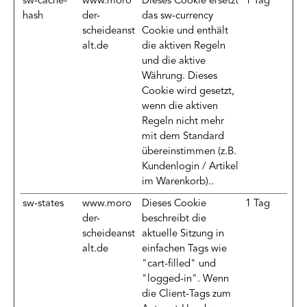
sw-cache-
www.moro
Dieses Cookie ersetzt
1 Tag
hash
der-
das sw-currency
scheideanst
Cookie und enthält
alt.de
die aktiven Regeln
und die aktive
Währung. Dieses
Cookie wird gesetzt,
wenn die aktiven
Regeln nicht mehr
mit dem Standard
übereinstimmen (z.B.
Kundenlogin / Artikel
im Warenkorb)..
sw-states
www.moro
Dieses Cookie
1 Tag
der-
beschreibt die
scheideanst
aktuelle Sitzung in
alt.de
einfachen Tags wie
"cart-filled" und
"logged-in". Wenn
die Client-Tags zum