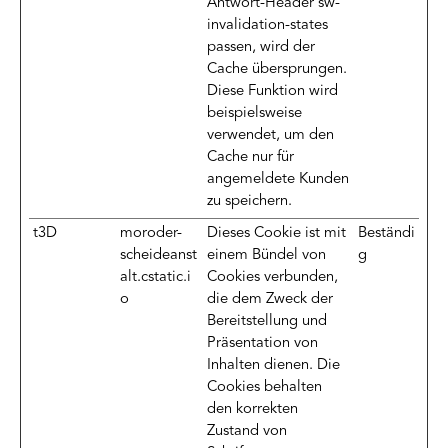
Antwort-Header sw-
invalidation-states
passen, wird der
Cache übersprungen.
Diese Funktion wird
beispielsweise
verwendet, um den
Cache nur für
angemeldete Kunden
zu speichern.
t3D
moroder-
Dieses Cookie ist mit
Beständi
scheideanst
einem Bündel von
g
alt.cstatic.i
Cookies verbunden,
o
die dem Zweck der
Bereitstellung und
Präsentation von
Inhalten dienen. Die
Cookies behalten
den korrekten
Zustand von