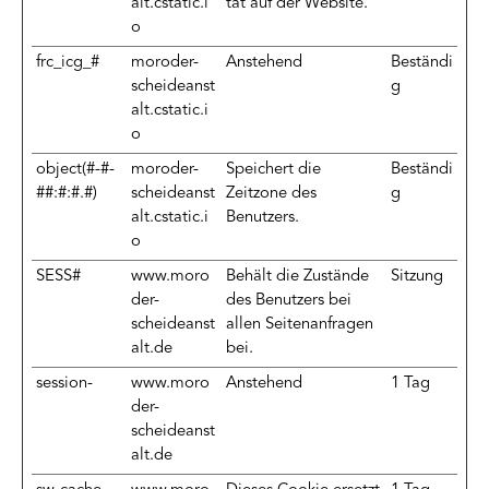
alt.cstatic.i
tät auf der Website.
o
frc_icg_#
moroder-
Anstehend
Beständi
scheideanst
g
alt.cstatic.i
o
object(#-#-
moroder-
Speichert die
Beständi
##:#:#.#)
scheideanst
Zeitzone des
g
alt.cstatic.i
Benutzers.
o
SESS#
www.moro
Behält die Zustände
Sitzung
der-
des Benutzers bei
scheideanst
allen Seitenanfragen
alt.de
bei.
session-
www.moro
Anstehend
1 Tag
der-
scheideanst
alt.de