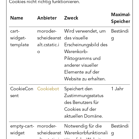
Cookies nicht richtig funktionieren.
Maximale
Name
Anbieter
Zweck
Speicherdau
cart-
moroder-
Wird verwendet, um
Beständi
widget-
scheideanst
das visuelle
g
template
alt.cstatic.i
Erscheinungsbild des
o
Warenkorb-
Piktogramms und
anderer visueller
Elemente auf der
Website zu erhalten.
CookieCon
Cookiebot
Speichert den
1 Jahr
sent
Zustimmungsstatus
des Benutzers für
Cookies auf der
aktuellen Domäne.
empty-cart-
moroder-
Notwendig für die
Beständi
widget
scheideanst
Warenkorbfunktionali
g