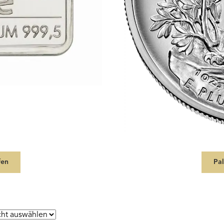
fen
Pa