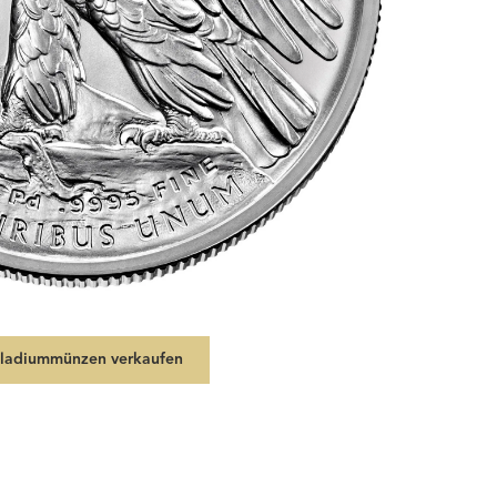
lladiummünzen verkaufen