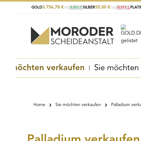
3.756,78
€
55,00
€
GOLD
/oz
SILBER
/oz
PLAT
0,92
%
-0,31
%
Zum Hauptinhalt springen
Zur Suche springen
Zur Hauptnavigation springen
Sie möchten verkaufen
Sie möchten
Home
Sie möchten verkaufen
Palladium verk
Palladium verkaufen 