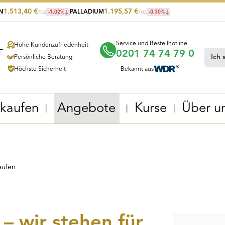
1.513,40
€
1.195,57
€
IN
/oz
PALLADIUM
/oz
-1,02
%
-0,30
%
Service und Bestellhotline
Hohe Kundenzufriedenheit
0201 74 74 79 0
Persönliche Beratung
Höchste Sicherheit
Bekannt aus
 kaufen
Angebote
Kurse
Über u
aufen
– wir stehen für