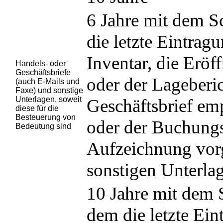
6 Jahre mit dem S
die letzte Eintrag
Inventar, die Eröf
Handels- oder
Geschäftsbriefe
oder der Lageberic
(auch E-Mails und
Faxe) und sonstige
Unterlagen, soweit
Geschäftsbrief em
diese für die
Besteuerung von
oder der Buchungsb
Bedeutung sind
Aufzeichnung vor
sonstigen Unterla
10 Jahre mit dem S
dem die letzte Ei