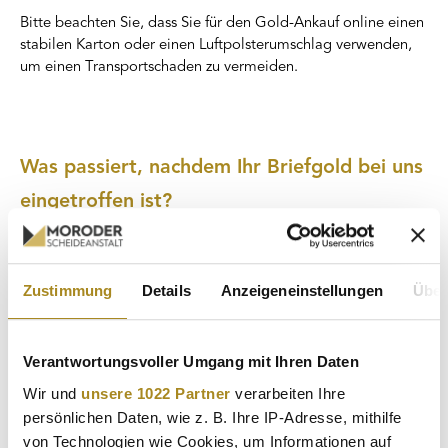
Bitte beachten Sie, dass Sie für den Gold-Ankauf online einen
stabilen Karton oder einen Luftpolsterumschlag verwenden,
um einen Transportschaden zu vermeiden.
Was passiert, nachdem Ihr Briefgold bei uns
eingetroffen ist?
Beim Gold-Ankauf online erhalten Sie bei uns einen
Rundum-
Edelmetall-Service
, da wir den gesamten Gold-Ankauf
postalisch oder vor Ort noch eigenständig abwickeln.
Zustimmung
Details
Anzeigeneinstellungen
Über
Nachdem wir Ihren Gold-Ankauf per Post erhalten haben,
bewerten unsere qualifizierten Spezialisten mit geschultem
Blick das eingesandte Briefgold oder Edelmetall professionell
Verantwortungsvoller Umgang mit Ihren Daten
und unverbindlich in unserem eigenen Edelmetallprüflabor.
Wir und
unsere 1022 Partner
verarbeiten Ihre
Zum Einsatz kommt bei der Wertermittlung modernste
Messtechnik.
persönlichen Daten, wie z. B. Ihre IP-Adresse, mithilfe
von Technologien wie Cookies, um Informationen auf