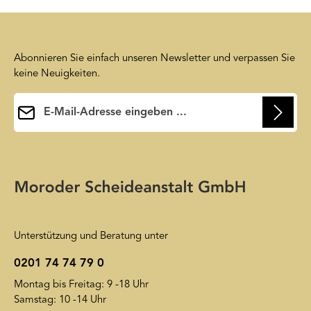
Abonnieren Sie einfach unseren Newsletter und verpassen Sie
keine Neuigkeiten.
E-Mail-Adresse*
Ihre E-Mail-Adresse wird ausschließlich dazu verwendet, um
Ihnen unseren Newsletter zuzusenden. Sie können sich jederzeit
Die mit einem Stern (*) markierten Felder sind
wieder von unserem Newsletter abmelden. Auf unsere
Pflichtfelder.
Friendly Captcha
Datenschutzerklärung
wird insoweit verwiesen.
Unterstützung und Beratung unter
0201 74 74 79 0
Montag bis Freitag: 9 -18 Uhr
Samstag: 10 -14 Uhr