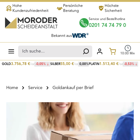
Hohe
Persönliche
Höchste
Zum Hauptinhalt springen
Kundenzufriedenheit
Beratung
Sicherheit
Service und Bestellhotline
0201 74 74 79 0
Bekannt aus
Warenkorb
10
:
00
Min
3.756,78
€
55,00
€
1.513,40
€
GOLD
/oz
-0,05
%
SILBER
/oz
0,00
%
PLATIN
/oz
-0,53
%
Home
Service
Goldankauf per Brief