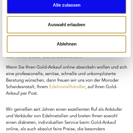
wir Ihnen schriftlich oder mündlich das gewünschte
Alle zulassen
Wir verwenden Cookies, um Inhalte und Anzeigen zu
Angebot (entsprechend Ihrer Angaben auf dem
personalisieren, Funktionen für soziale Medien anbieten
Begleitschein des Postversandes).
zu können und die Zugriffe auf unsere Website zu
Auswahl erlauben
analysieren. Außerdem geben wir Informationen zu Ihrer
Verwendung unserer Website an unsere Partner für
Ablehnen
soziale Medien, Werbung und Analysen weiter. Unsere
Professioneller Gold-Ankauf online bei uns,
Partner führen diese Informationen möglicherweise mit
der Moroder Scheideanstalt
weiteren Daten zusammen, die Sie ihnen bereitgestellt
haben oder die sie im Rahmen Ihrer Nutzung der Dienste
Wenn Sie Ihren Gold-Ankauf online abwickeln wollen und sich
gesammelt haben.
eine professionelle, seriöse, schnelle und unkomplizierte
Beratung wünschen, dann freuen wir uns von der Moroder
Scheideanstalt, Ihrem
Edelmetallhändler
, auf Ihren Gold-
Ankauf per Post.
Wir genießen seit Jahren einen exzellenten Ruf als Ankäufer
und Verkäufer von Edelmetallen und bieten Ihnen sowohl
einen diskreten, individuellen Service beim Gold-Ankauf
online, als auch absolut faire Preise, die besonders