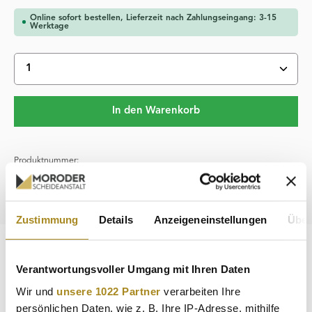
Online sofort bestellen, Lieferzeit nach Zahlungseingang: 3-15
Werktage
Produkt Anzahl: Gib den gewünschten Wert ein oder 
In den Warenkorb
Produktnummer:
PL0000500
Hersteller:
Diverse
Zustimmung
Details
Anzeigeneinstellungen
Über
Beschreibung
Verantwortungsvoller Umgang mit Ihren Daten
Platin gilt als eines der seltensten Edelmetalle auf der Erde.
Wir und
unsere 1022 Partner
verarbeiten Ihre
Die jährliche Fördermenge ist entsprechend gering. Bislang
persönlichen Daten, wie z. B. Ihre IP-Adresse, mithilfe
be…
Mehr