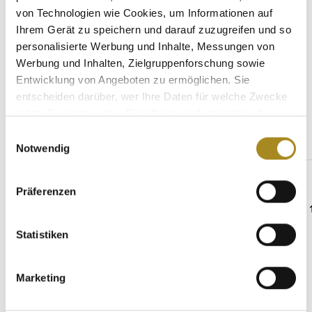
von Technologien wie Cookies, um Informationen auf
Eigenschaften
Ihrem Gerät zu speichern und darauf zuzugreifen und so
personalisierte Werbung und Inhalte, Messungen von
Werbung und Inhalten, Zielgruppenforschung sowie
Entwicklung von Angeboten zu ermöglichen. Sie
Weitere Angebote
entscheiden darüber, wer Ihre Daten für welche Zwecke
nutzt. Sie können Ihre Einwilligung jederzeit über die
Cookie-Erklärung oder durch Klicken auf das Privacy
Einwilligungsauswahl
Trigger Symbol ändern oder widerrufen
Produktgalerie überspringen
Notwendig
Beliebte Platinbarren
Wenn Sie es erlauben, würden wir auch gerne:
Präferenzen
Informationen über Ihre geografische Lage
erfassen, welche bis auf einige Meter genau sein
können
Statistiken
Ihr Gerät durch aktives Scannen nach
bestimmten Merkmalen (Fingerprinting) identifizieren
Marketing
Erfahren Sie mehr darüber, wie Ihre persönlichen Daten
verarbeitet werden, und legen Sie Ihre Präferenzen im