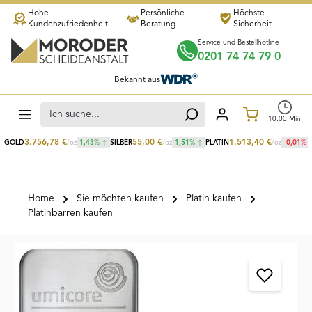
Hohe
Persönliche
Höchste
Zum Hauptinhalt springen
Kundenzufriedenheit
Beratung
Sicherheit
Service und Bestellhotline
0201 74 74 79 0
Bekannt aus
Warenkorb
10
:
00
Min
3.756,78
€
55,00
€
1.513,40
€
GOLD
/oz
1,43
%
SILBER
/oz
1,51
%
PLATIN
/oz
-0,01
%
Home
Sie möchten kaufen
Platin kaufen
Platinbarren kaufen
Bildergalerie überspringen