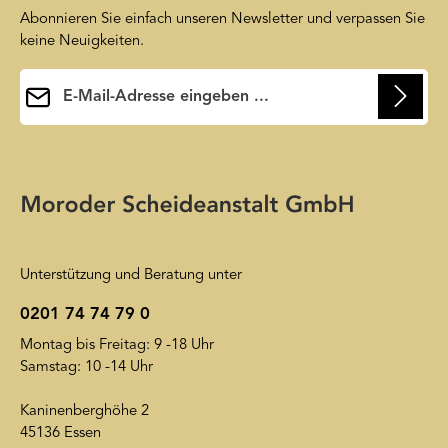
Abonnieren Sie einfach unseren Newsletter und verpassen Sie
keine Neuigkeiten.
E-Mail-Adresse*
Ihre E-Mail-Adresse wird ausschließlich dazu verwendet, um
Verbindung zur Anti-Roboter-Verifizierung hat
zu lange gedauert. Erneuter Versuch… (2)
Ihnen unseren Newsletter zuzusenden. Sie können sich jederzeit
Die mit einem Stern (*) markierten Felder sind
wieder von unserem Newsletter abmelden. Auf unsere
Pflichtfelder.
Friendly Captcha
Datenschutzerklärung
wird insoweit verwiesen.
Unterstützung und Beratung unter
0201 74 74 79 0
Montag bis Freitag: 9 -18 Uhr
Samstag: 10 -14 Uhr
Kaninenberghöhe 2
45136 Essen