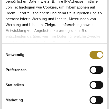
persönlichen Daten, wie z. B. Ihre IP-Adresse, mithilfe
von Technologien wie Cookies, um Informationen auf
Eigenschaften
Ihrem Gerät zu speichern und darauf zuzugreifen und so
personalisierte Werbung und Inhalte, Messungen von
Werbung und Inhalten, Zielgruppenforschung sowie
Entwicklung von Angeboten zu ermöglichen. Sie
Weitere Angebote
entscheiden darüber, wer Ihre Daten für welche Zwecke
nutzt. Sie können Ihre Einwilligung jederzeit über die
Cookie-Erklärung oder durch Klicken auf das Privacy
Einwilligungsauswahl
Produktgalerie überspringen
Beliebte Palladiumbarren
Trigger Symbol ändern oder widerrufen
Notwendig
Wenn Sie es erlauben, würden wir auch gerne:
Präferenzen
Informationen über Ihre geografische Lage
erfassen, welche bis auf einige Meter genau sein
können
Statistiken
Ihr Gerät durch aktives Scannen nach
bestimmten Merkmalen (Fingerprinting) identifizieren
Marketing
Erfahren Sie mehr darüber, wie Ihre persönlichen Daten
verarbeitet werden, und legen Sie Ihre Präferenzen im