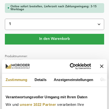
Online sofort bestellen, Lieferzeit nach Zahlungseingang: 3-15
Werktage
Produkt Anzahl: Gib den gewünschten Wert ein oder 
In den Warenkorb
Produktnummer:
PA0000050
Hersteller:
Diverse
Zustimmung
Details
Anzeigeneinstellungen
Über
Beschreibung
Verantwortungsvoller Umgang mit Ihren Daten
Palladium gehört noch zu den recht jungen
Anlagemöglichkeiten, zeigt sich aber mit einem starken
Wir und
unsere 1022 Partner
verarbeiten Ihre
Interesse bei Investoren in…
Mehr