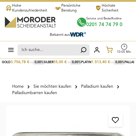
Hohe
Persönliche
Höchste
Zum Hauptinhalt springen
Kundenzufriedenheit
Beratung
Sicherheit
Service und Bestellhotline
0201 74 74 79 0
Bekannt aus
Warenkorb
10
:
00
Min
3.756,78
€
55,00
€
1.513,40
€
GOLD
/oz
0,00
%
SILBER
/oz
0,00
%
PLATIN
/oz
0,00
%
PALLAD
Home
Sie möchten kaufen
Palladium kaufen
Palladiumbarren kaufen
Bildergalerie überspringen