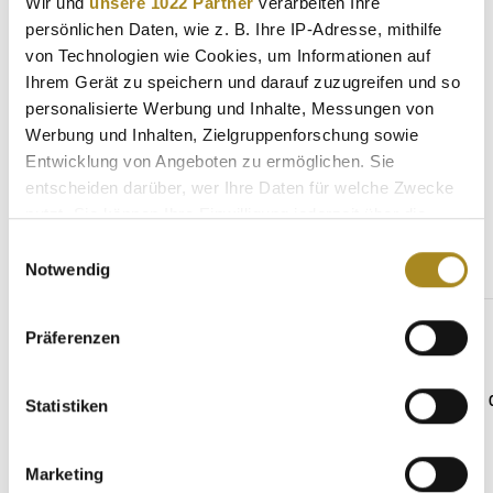
Wir und
unsere 1022 Partner
verarbeiten Ihre
persönlichen Daten, wie z. B. Ihre IP-Adresse, mithilfe
Eigenschaften
von Technologien wie Cookies, um Informationen auf
Hersteller
Ihrem Gerät zu speichern und darauf zuzugreifen und so
personalisierte Werbung und Inhalte, Messungen von
Werbung und Inhalten, Zielgruppenforschung sowie
Entwicklung von Angeboten zu ermöglichen. Sie
entscheiden darüber, wer Ihre Daten für welche Zwecke
Weitere Angebote
nutzt. Sie können Ihre Einwilligung jederzeit über die
Cookie-Erklärung oder durch Klicken auf das Privacy
Einwilligungsauswahl
Trigger Symbol ändern oder widerrufen
Notwendig
Produktgalerie überspringen
Gleicher Hersteller
Wenn Sie es erlauben, würden wir auch gerne:
Präferenzen
Informationen über Ihre geografische Lage
erfassen, welche bis auf einige Meter genau sein
können
Statistiken
Ihr Gerät durch aktives Scannen nach
bestimmten Merkmalen (Fingerprinting) identifizieren
Marketing
Erfahren Sie mehr darüber, wie Ihre persönlichen Daten