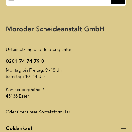
Ihre E-Mail-Adresse wird ausschließlich dazu verwendet, um
Ihnen unseren Newsletter zuzusenden. Sie können sich jederzeit
Die mit einem Stern (*) markierten Felder sind
wieder von unserem Newsletter abmelden. Auf unsere
Pflichtfelder.
Friendly Captcha
Datenschutzerklärung
wird insoweit verwiesen.
Unterstützung und Beratung unter
0201 74 74 79 0
Montag bis Freitag: 9 -18 Uhr
Samstag: 10 -14 Uhr
Kaninenberghöhe 2
45136 Essen
Oder über unser
Kontaktformular
.
Goldankauf