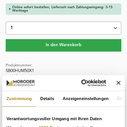
Online sofort bestellen, Lieferzeit nach Zahlungseingang: 3-15
Werktage
Produkt Anzahl: Gib den gewünschten Wert ein oder 
In den Warenkorb
Produktnummer:
SB00HUM50X1
Hersteller:
Heimerle & Meule
Zustimmung
Details
Anzeigeneinstellungen
Über
Beschreibung
Ein innovatives und an die Bedürfnisse der Zeit angepasstes
Verantwortungsvoller Umgang mit Ihren Daten
Produkt kommt aus dem Hause Heimerle & Meule. Der
deutsche L…
Mehr