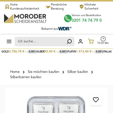
Hohe
Persönliche
Höchste
Zum Hauptinhalt springen
Kundenzufriedenheit
Beratung
Sicherheit
Service und Bestellhotline
0201 74 74 79 0
Bekannt aus
Warenkorb
10
:
00
Min
3.756,78
€
55,00
€
1.513,40
€
GOLD
/oz
0,00
%
SILBER
/oz
0,00
%
PLATIN
/oz
0,00
%
PALLAD
Home
Sie möchten kaufen
Silber kaufen
Silberbarren kaufen
Bildergalerie überspringen