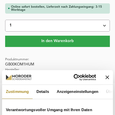
Online sofort bestellen, Lieferzeit nach Zahlungseingang: 3-15
Werktage
Produkt Anzahl: Gib den gewünschten Wert ein oder 
In den Warenkorb
Produktnummer:
GB00KOM1HUM
Hersteller:
Heimerle & Meule
Zustimmung
Details
Anzeigeneinstellungen
Über
Beschreibung
Der 1 g Goldbarren "Zur heiligen Kommunion" stammt von
dem angesehenen deutschen Hersteller Heimerle und
Verantwortungsvoller Umgang mit Ihren Daten
Meule und ist in LB…
Mehr