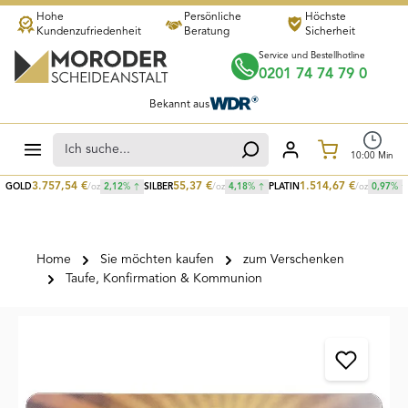
Hohe
Persönliche
Höchste
Zum Hauptinhalt springen
Kundenzufriedenheit
Beratung
Sicherheit
Service und Bestellhotline
0201 74 74 79 0
Bekannt aus
Warenkorb
10
:
00
Min
3.757,54
€
55,37
€
1.514,67
€
GOLD
/oz
2,12
%
SILBER
/oz
4,18
%
PLATIN
/oz
0,97
%
Home
Sie möchten kaufen
zum Verschenken
Taufe, Konfirmation & Kommunion
Bildergalerie überspringen