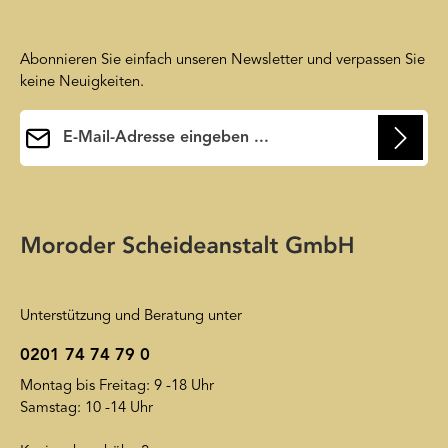
Abonnieren Sie einfach unseren Newsletter und verpassen Sie
keine Neuigkeiten.
E-Mail-Adresse*
Ihre E-Mail-Adresse wird ausschließlich dazu verwendet, um
Ihnen unseren Newsletter zuzusenden. Sie können sich jederzeit
Die mit einem Stern (*) markierten Felder sind
wieder von unserem Newsletter abmelden. Auf unsere
Pflichtfelder.
Friendly Captcha
Datenschutzerklärung
wird insoweit verwiesen.
Unterstützung und Beratung unter
0201 74 74 79 0
Montag bis Freitag: 9 -18 Uhr
Samstag: 10 -14 Uhr