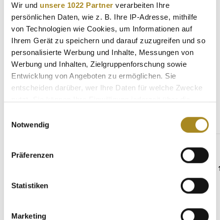
Wir und
unsere 1022 Partner
verarbeiten Ihre
Eigenschaften
persönlichen Daten, wie z. B. Ihre IP-Adresse, mithilfe
von Technologien wie Cookies, um Informationen auf
Hersteller
Ihrem Gerät zu speichern und darauf zuzugreifen und so
personalisierte Werbung und Inhalte, Messungen von
Werbung und Inhalten, Zielgruppenforschung sowie
Entwicklung von Angeboten zu ermöglichen. Sie
entscheiden darüber, wer Ihre Daten für welche Zwecke
Weitere Angebote
nutzt. Sie können Ihre Einwilligung jederzeit über die
Cookie-Erklärung oder durch Klicken auf das Privacy
Einwilligungsauswahl
Trigger Symbol ändern oder widerrufen
Notwendig
Produktgalerie überspringen
Geschenke aus Silber
Wenn Sie es erlauben, würden wir auch gerne:
Präferenzen
Informationen über Ihre geografische Lage
erfassen, welche bis auf einige Meter genau sein
können
Statistiken
Ihr Gerät durch aktives Scannen nach
bestimmten Merkmalen (Fingerprinting) identifizieren
Marketing