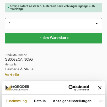
Online sofort bestellen, Lieferzeit nach Zahlungseingang: 3-15
Werktage
Produkt Anzahl: Gib den gewünschten Wert ein oder 
In den Warenkorb
Produktnummer:
GB00SECAIN05G
Hersteller:
Heimerle & Meule
Vorteile
Kompaktes Format
Optimaler Schutz für den Barren
Zustimmung
Details
Anzeigeneinstellungen
Über
Flexibel lagerbar