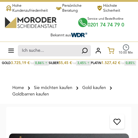
Hohe
Persönliche
Höchste
Zum Hauptinhalt springen
Kundenzufriedenheit
Beratung
Sicherheit
Service und Bestellhotline
0201 74 74 79 0
Bekannt aus
Warenkorb
10
:
00
Min
3.725,19
€
55,45
€
1.527,42
€
GOLD
/oz
0,86
%
SILBER
/oz
3,45
%
PLATIN
/oz
0,85
%
Home
Sie möchten kaufen
Gold kaufen
Goldbarren kaufen
Bildergalerie überspringen