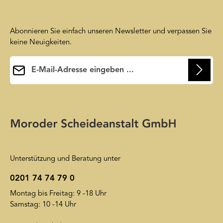
Abonnieren Sie einfach unseren Newsletter und verpassen Sie
keine Neuigkeiten.
E-Mail-Adresse*
Ihre E-Mail-Adresse wird ausschließlich dazu verwendet, um
Ihnen unseren Newsletter zuzusenden. Sie können sich jederzeit
Die mit einem Stern (*) markierten Felder sind
wieder von unserem Newsletter abmelden. Auf unsere
Pflichtfelder.
Friendly Captcha
Datenschutzerklärung
wird insoweit verwiesen.
Unterstützung und Beratung unter
0201 74 74 79 0
Montag bis Freitag: 9 -18 Uhr
Samstag: 10 -14 Uhr