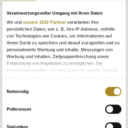
Verantwortungsvoller Umgang mit Ihren Daten
Beschreibung
Wir und
unsere 1022 Partner
verarbeiten Ihre
Der 0,5 g Goldbarren in der Secain Card von Heimerle +
persönlichen Daten, wie z. B. Ihre IP-Adresse, mithilfe
Meule bietet eine perfekte Kombination aus sicherer
von Technologien wie Cookies, um Informationen auf
Wertanlage und el…
Mehr
Ihrem Gerät zu speichern und darauf zuzugreifen und so
personalisierte Werbung und Inhalte, Messungen von
Eigenschaften
Werbung und Inhalten, Zielgruppenforschung sowie
Entwicklung von Angeboten zu ermöglichen. Sie
Hersteller
entscheiden darüber, wer Ihre Daten für welche Zwecke
nutzt. Sie können Ihre Einwilligung jederzeit über die
Cookie-Erklärung oder durch Klicken auf das Privacy
Einwilligungsauswahl
Trigger Symbol ändern oder widerrufen
Notwendig
Weitere Angebote
Wenn Sie es erlauben, würden wir auch gerne:
Präferenzen
Informationen über Ihre geografische Lage
Produktgalerie überspringen
Gleicher Hersteller
erfassen, welche bis auf einige Meter genau sein
können
Statistiken