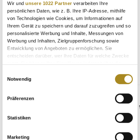
Wir und
unsere 1022 Partner
verarbeiten Ihre
Eigenschaften
persönlichen Daten, wie z. B. Ihre IP-Adresse, mithilfe
von Technologien wie Cookies, um Informationen auf
Hersteller
Ihrem Gerät zu speichern und darauf zuzugreifen und so
personalisierte Werbung und Inhalte, Messungen von
Werbung und Inhalten, Zielgruppenforschung sowie
Entwicklung von Angeboten zu ermöglichen. Sie
entscheiden darüber, wer Ihre Daten für welche Zwecke
Weitere Angebote
nutzt. Sie können Ihre Einwilligung jederzeit über die
Cookie-Erklärung oder durch Klicken auf das Privacy
Einwilligungsauswahl
Trigger Symbol ändern oder widerrufen
Notwendig
Produktgalerie überspringen
Goldmünzen zum Verschenken
Wenn Sie es erlauben, würden wir auch gerne:
Präferenzen
Informationen über Ihre geografische Lage
erfassen, welche bis auf einige Meter genau sein
können
Statistiken
Ihr Gerät durch aktives Scannen nach
bestimmten Merkmalen (Fingerprinting) identifizieren
Marketing