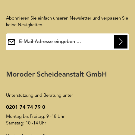
Abonnieren Sie einfach unseren Newsletter und verpassen Sie
keine Neuigkeiten.
E-Mail-Adresse*
Ihre E-Mail-Adresse wird ausschließlich dazu verwendet, um
Ihnen unseren Newsletter zuzusenden. Sie können sich jederzeit
Die mit einem Stern (*) markierten Felder sind
wieder von unserem Newsletter abmelden. Auf unsere
Pflichtfelder.
Friendly Captcha
Datenschutzerklärung
wird insoweit verwiesen.
Unterstützung und Beratung unter
0201 74 74 79 0
Montag bis Freitag: 9 -18 Uhr
Samstag: 10 -14 Uhr