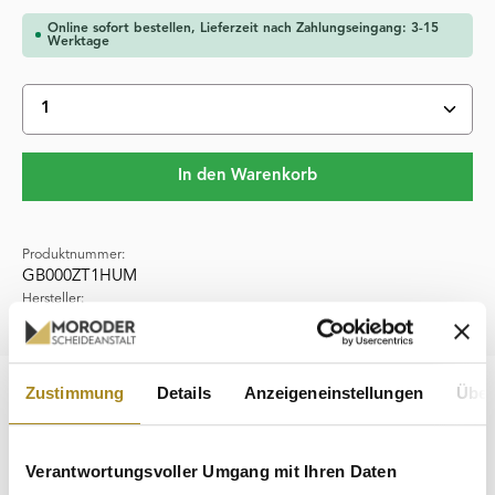
Online sofort bestellen, Lieferzeit nach Zahlungseingang: 3-15
Werktage
Produkt Anzahl: Gib den gewünschten Wert ein oder 
In den Warenkorb
Produktnummer:
GB000ZT1HUM
Hersteller:
Heimerle & Meule
Zustimmung
Details
Anzeigeneinstellungen
Über
Beschreibung
Der 1 g Goldbarren "Zur Taufe" des renommierten
Herstellers Heimerle + Meule ist ein wertvolles Geschenk
Verantwortungsvoller Umgang mit Ihren Daten
mit bleibendem Char…
Mehr