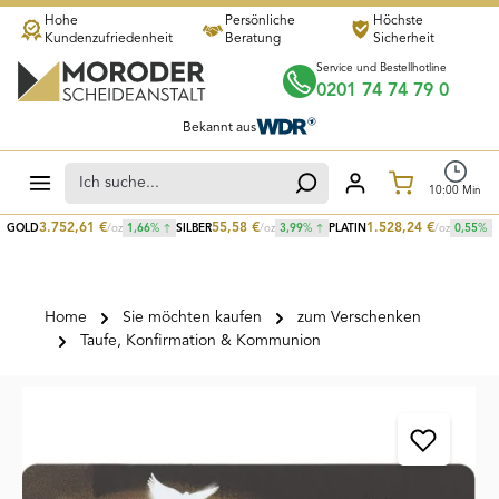
Hohe
Persönliche
Höchste
Zum Hauptinhalt springen
Kundenzufriedenheit
Beratung
Sicherheit
Service und Bestellhotline
0201 74 74 79 0
Bekannt aus
Warenkorb
10
:
00
Min
3.752,61
€
55,58
€
1.528,24
€
GOLD
/oz
1,66
%
SILBER
/oz
3,99
%
PLATIN
/oz
0,55
%
Home
Sie möchten kaufen
zum Verschenken
Taufe, Konfirmation & Kommunion
Bildergalerie überspringen