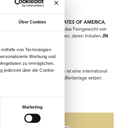
Über Cookies
ehen die Schriftzüge
UNITED STATES OF AMERICA
,
nd der Nennwert von
5 US-Dollar
, das Feingewicht von
esignerin
Jennie Norris
entworfen, deren Initialen
JN
 mithilfe von Technologien
personalisierte Werbung und
 Angeboten zu ermöglichen.
g jederzeit über die Cookie-
 Die
1/10 Unze American Eagle
ist eine international
ät, zeitloses Design und sichere Wertanlage setzen.
au sein können
zieren
Marketing
hre Präferenzen im
Abschnitt