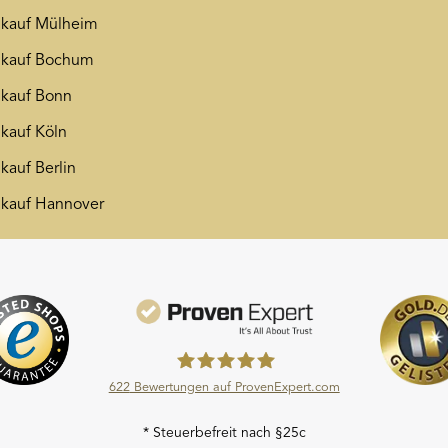
kauf Mülheim
nkauf Bochum
kauf Bonn
kauf Köln
kauf Berlin
kauf Hannover
622
Bewertungen auf ProvenExpert.com
Moroder Scheideanstalt GmbH
* Steuerbefreit nach §25c