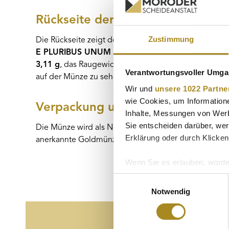
Rückseite der Gold Eagle 2026
Zustimmung
Die Rückseite zeigt den Kopf des majestätischen
Wei
E PLURIBUS UNUM
und
IN GOD WE TRUST
, vone
3,11 g
, das Raugewicht von
3,39 g
und der Feingeha
Verantwortungsvoller Umgan
auf der Münze zu sehen sind.
Wir und
unsere 1022 Partne
wie Cookies, um Information
Verpackung und Investment
Inhalte, Messungen von Werb
Sie entscheiden darüber, wer
Die Münze wird als Neuware in einem schützenden Mün
Erklärung oder durch Klicken
anerkannte Goldmünze, steuerfrei und jederzeit handel
Wenn Sie es erlauben, würde
Informationen über Ih
Einwilligungsauswahl
Ihr Gerät durch aktiv
Notwendig
Erfahren Sie mehr darüber, w
Einzelheiten
fest.