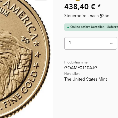
438,40 € *
Steuerbefreit nach §25c
Online sofort bestellen, Liefer
Produkt Anzahl: Gi
Produktnummer:
GOAME0110AJG
Hersteller:
The United States Mint