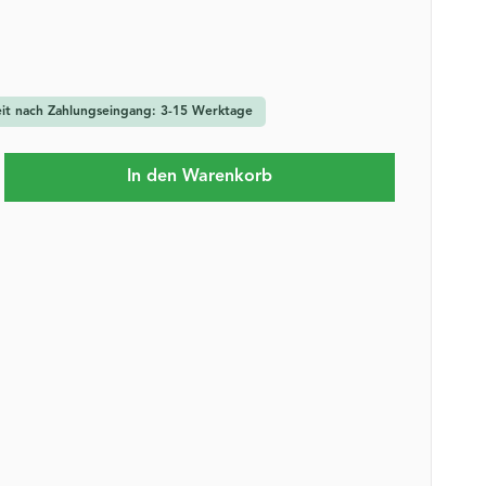
zeit nach Zahlungseingang: 3-15 Werktage
b den gewünschten Wert ein oder benutze 
In den Warenkorb