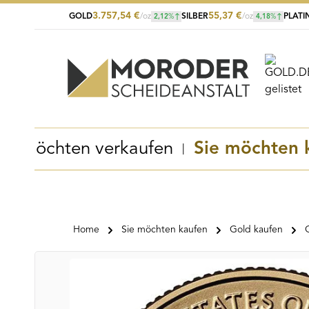
3.757,54
€
55,37
€
GOLD
/oz
SILBER
/oz
PLATI
2,12
%
4,18
%
Zum Hauptinhalt springen
Zur Suche springen
Zur Hauptnavigation springen
Sie möchten verkaufen
Sie möchten 
Home
Sie möchten kaufen
Gold kaufen
Bildergalerie überspringen