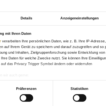
Details
Anzeigeneinstellungen
ßkopfseeadlers
, der nach links blickt. Oberhalb des Adlers st
inander durch kleine Sterne getrennt. Unterhalb des Adlers si
lt
FINE GOLD 91,6 %
angegeben. Das Motiv wurde von der D
g mit Ihren Daten
r
verarbeiten Ihre persönlichen Daten, wie z. B. Ihre IP-Adresse,
en auf Ihrem Gerät zu speichern und darauf zuzugreifen und so 
ung und Inhalten, Zielgruppenforschung sowie Entwicklung von
 Ihre Daten für welche Zwecke nutzt. Sie können Ihre Einwilligun
ztäschchen geliefert, das sie vor äußeren Einflüssen schützt.
 auf das Privacy Trigger Symbol ändern oder widerrufen
bar. Sie ist ideal für Anleger, die auf hochwertige Prägequalit
n wir auch gerne:
re geografische Lage erfassen, welche bis auf einige Meter gen
es Scannen nach bestimmten Merkmalen (Fingerprinting) identifi
Präferenzen
Statistiken
ie Ihre persönlichen Daten verarbeitet werden, und legen Sie I