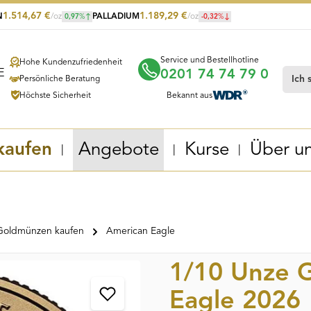
1.514,67
€
1.189,29
€
N
/oz
PALLADIUM
/oz
0,97
%
-0,32
%
Service und Bestellhotline
Hohe Kundenzufriedenheit
0201 74 74 79 0
Persönliche Beratung
Höchste Sicherheit
Bekannt aus
kaufen
Angebote
Kurse
Über u
Goldmünzen kaufen
American Eagle
1/10 Unze 
Eagle 2026