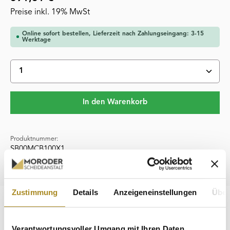
Preise inkl. 19% MwSt
Online sofort bestellen, Lieferzeit nach Zahlungseingang: 3-15
Werktage
Produkt Anzahl: Gib den gewünschten Wert ein oder 
In den Warenkorb
Produktnummer:
SB00MCB100X1
Hersteller:
Heimerle & Meule
Zustimmung
Details
Anzeigeneinstellungen
Über
Beschreibung
Die 100 x 1 g Silbermünzbarren Malta CoinBar Box von
Verantwortungsvoller Umgang mit Ihren Daten