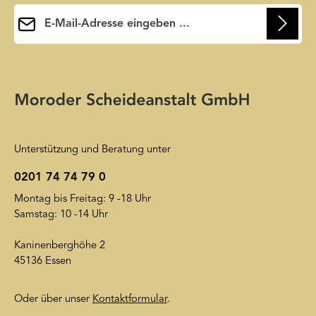
E-Mail-Adresse*
Ihre E-Mail-Adresse wird ausschließlich dazu verwendet, um
Ihnen unseren Newsletter zuzusenden. Sie können sich jederzeit
Die mit einem Stern (*) markierten Felder sind
wieder von unserem Newsletter abmelden. Auf unsere
Pflichtfelder.
Friendly Captcha
Datenschutzerklärung
wird insoweit verwiesen.
Unterstützung und Beratung unter
0201 74 74 79 0
Montag bis Freitag: 9 -18 Uhr
Samstag: 10 -14 Uhr
Kaninenberghöhe 2
45136 Essen
Oder über unser
Kontaktformular
.