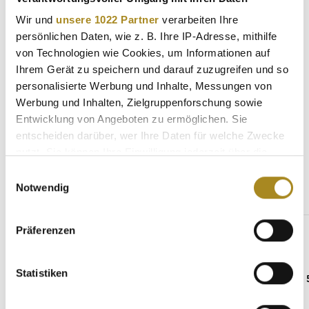
Heimerle + Meule ist für Anleger konzipiert, die physisches
Wir und
unsere 1022 Partner
verarbeiten Ihre
Silber in b…
Mehr
persönlichen Daten, wie z. B. Ihre IP-Adresse, mithilfe
Eigenschaften
von Technologien wie Cookies, um Informationen auf
Ihrem Gerät zu speichern und darauf zuzugreifen und so
Hersteller
personalisierte Werbung und Inhalte, Messungen von
Werbung und Inhalten, Zielgruppenforschung sowie
Entwicklung von Angeboten zu ermöglichen. Sie
entscheiden darüber, wer Ihre Daten für welche Zwecke
Weitere Angebote
nutzt. Sie können Ihre Einwilligung jederzeit über die
Cookie-Erklärung oder durch Klicken auf das Privacy
Einwilligungsauswahl
Trigger Symbol ändern oder widerrufen
Notwendig
Produktgalerie überspringen
Gleicher Hersteller
Wenn Sie es erlauben, würden wir auch gerne:
Präferenzen
Informationen über Ihre geografische Lage
erfassen, welche bis auf einige Meter genau sein
können
Statistiken
Ihr Gerät durch aktives Scannen nach
bestimmten Merkmalen (Fingerprinting) identifizieren