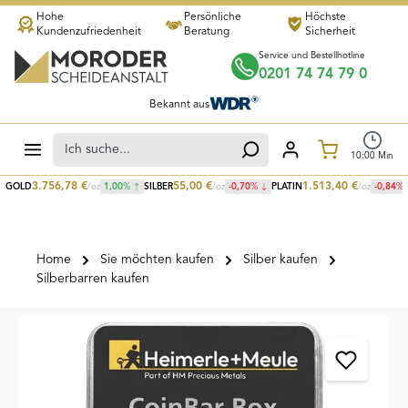
Hohe
Persönliche
Höchste
Zum Hauptinhalt springen
Kundenzufriedenheit
Beratung
Sicherheit
Service und Bestellhotline
0201 74 74 79 0
Bekannt aus
Warenkorb
10
:
00
Min
3.756,78
€
55,00
€
1.513,40
€
GOLD
/oz
1,00
%
SILBER
/oz
-0,70
%
PLATIN
/oz
-0,84
%
Home
Sie möchten kaufen
Silber kaufen
Silberbarren kaufen
Bildergalerie überspringen