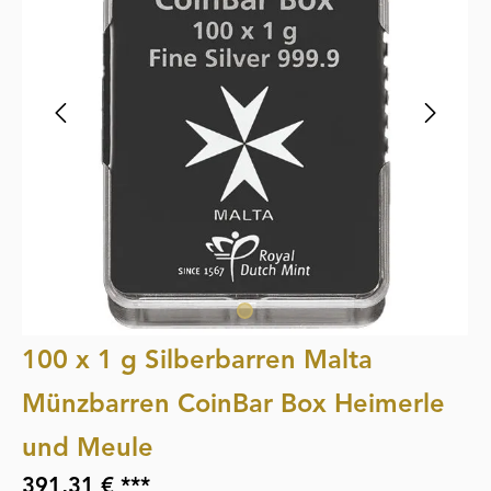
100 x 1 g Silberbarren Malta
Münzbarren CoinBar Box Heimerle
und Meule
391,31 € ***