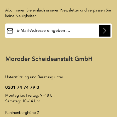
Abonnieren Sie einfach unseren Newsletter und verpassen Sie
keine Neuigkeiten.
E-Mail-Adresse*
Ihre E-Mail-Adresse wird ausschließlich dazu verwendet, um
Ihnen unseren Newsletter zuzusenden. Sie können sich jederzeit
Die mit einem Stern (*) markierten Felder sind
wieder von unserem Newsletter abmelden. Auf unsere
Pflichtfelder.
Friendly Captcha
Datenschutzerklärung
wird insoweit verwiesen.
Unterstützung und Beratung unter
0201 74 74 79 0
Montag bis Freitag: 9 -18 Uhr
Samstag: 10 -14 Uhr
Kaninenberghöhe 2