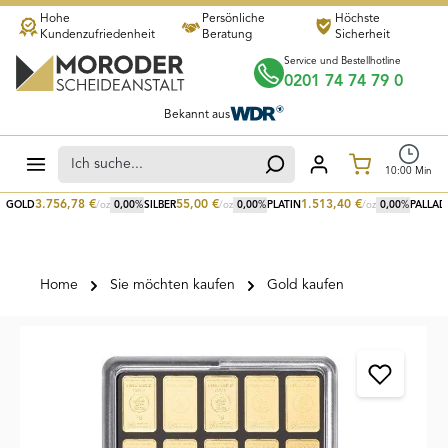
Hohe
Persönliche
Höchste
Zum Hauptinhalt springen
Kundenzufriedenheit
Beratung
Sicherheit
Service und Bestellhotline
0201 74 74 79 0
Bekannt aus
Warenkorb
10
:
00
Min
3.756,78
€
55,00
€
1.513,40
€
GOLD
/oz
0,00
%
SILBER
/oz
0,00
%
PLATIN
/oz
0,00
%
PALLAD
Home
Sie möchten kaufen
Gold kaufen
Bildergalerie überspringen