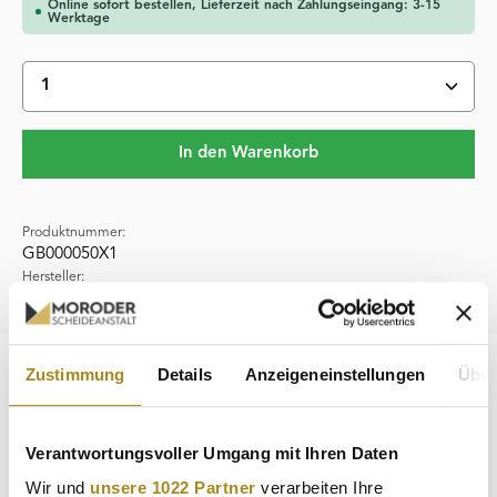
Online sofort bestellen, Lieferzeit nach Zahlungseingang: 3-15
Werktage
Produkt Anzahl: Gib den gewünschten Wert ein oder 
In den Warenkorb
Produktnummer:
GB000050X1
Hersteller:
Heimerle & Meule
Zustimmung
Details
Anzeigeneinstellungen
Über
Beschreibung
Mit den 50 × 1 g UnityBars der LBMA-zertifizierten
Prägeanstalt Heimerle & Meule erwerben Sie ein
Verantwortungsvoller Umgang mit Ihren Daten
innovatives Produkt, m…
Mehr
Wir und
unsere 1022 Partner
verarbeiten Ihre