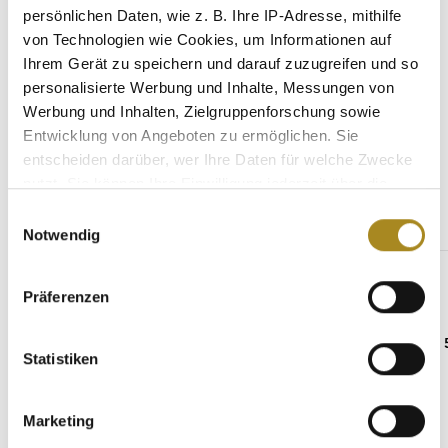
Eigenschaften
persönlichen Daten, wie z. B. Ihre IP-Adresse, mithilfe
von Technologien wie Cookies, um Informationen auf
Hersteller
Ihrem Gerät zu speichern und darauf zuzugreifen und so
personalisierte Werbung und Inhalte, Messungen von
Werbung und Inhalten, Zielgruppenforschung sowie
Entwicklung von Angeboten zu ermöglichen. Sie
Weitere Angebote
entscheiden darüber, wer Ihre Daten für welche Zwecke
nutzt. Sie können Ihre Einwilligung jederzeit über die
Cookie-Erklärung oder durch Klicken auf das Privacy
Einwilligungsauswahl
Trigger Symbol ändern oder widerrufen
Produktgalerie überspringen
Notwendig
Gleiche Stückelung
Wenn Sie es erlauben, würden wir auch gerne:
Präferenzen
Informationen über Ihre geografische Lage
erfassen, welche bis auf einige Meter genau sein
können
Statistiken
Ihr Gerät durch aktives Scannen nach
bestimmten Merkmalen (Fingerprinting) identifizieren
Marketing
Erfahren Sie mehr darüber, wie Ihre persönlichen Daten