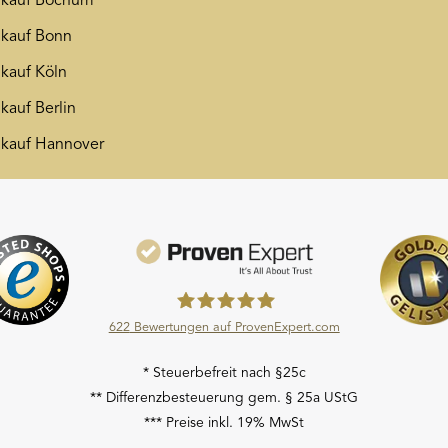
nkauf Bochum
kauf Bonn
kauf Köln
kauf Berlin
kauf Hannover
622
Bewertungen auf ProvenExpert.com
Moroder Scheideanstalt GmbH
* Steuerbefreit nach §25c
** Differenzbesteuerung gem. § 25a UStG
*** Preise inkl. 19% MwSt