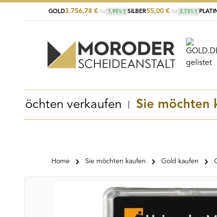
3.756,78
€
55,00
€
GOLD
/oz
SILBER
/oz
PLATI
1,95
%
2,73
%
Zum Hauptinhalt springen
Zur Suche springen
Zur Hauptnavigation springen
Sie möchten verkaufen
Sie möchten 
Home
Sie möchten kaufen
Gold kaufen
Bildergalerie überspringen