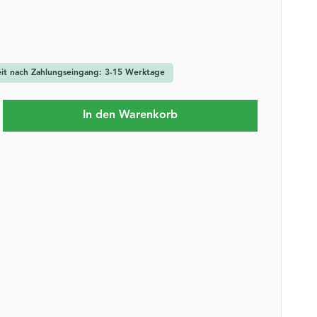
zeit nach Zahlungseingang: 3-15 Werktage
b den gewünschten Wert ein oder benutze 
In den Warenkorb