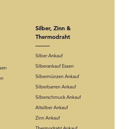
usschließlich dazu verwendet, um
zuzusenden. Sie können sich
ierten Felder sind Pflichtfelder.
rem Newsletter abmelden. Auf
Friendly Captcha
ng
wird insoweit verwiesen.
Silber, Zinn &
Thermodraht
Silber Ankauf
Silberankauf Essen
sen
Silbermünzen Ankauf
en
Silberbarren Ankauf
Silberschmuck Ankauf
Altsilber Ankauf
Zinn Ankauf
Thermodraht Ankauf