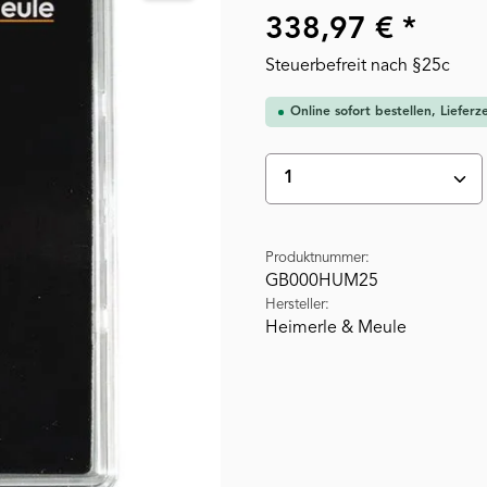
338,97 € *
Steuerbefreit nach §25c
Online sofort bestellen, Liefer
Produkt Anzahl: Gi
Produktnummer:
GB000HUM25
Hersteller:
Heimerle & Meule