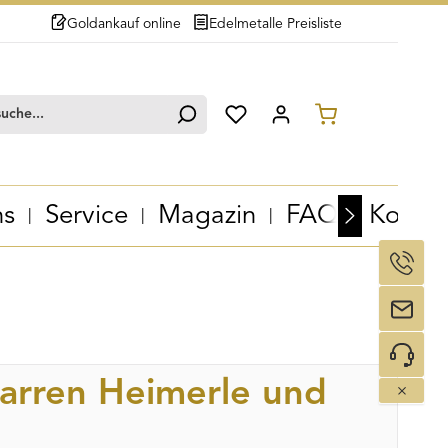
Goldankauf online
Edelmetalle Preisliste
Du hast 0 Produkte auf dem Merk
Warenkorb en
ns
Service
Magazin
FAQ
Kontak
arren Heimerle und