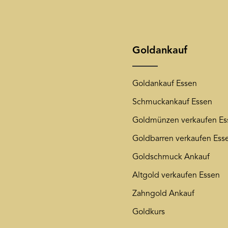
Ihre E-Mail-Adresse wird a
Ihnen unseren Newsletter 
Die mit einem Stern (*) mark
jederzeit wieder von unse
unsere
Datenschutzerkläru
Goldankauf
Goldankauf Essen
Schmuckankauf Essen
Goldmünzen verkaufen Es
Goldbarren verkaufen Ess
Goldschmuck Ankauf
Altgold verkaufen Essen
Zahngold Ankauf
Goldkurs