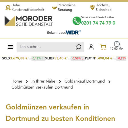
Hohe
Persönliche
Höchste
Zum Hauptinhalt springen
Kundenzufriedenheit
Beratung
Sicherheit
Service und Bestellhotline
0201 74 74 79 0
Bekannt aus
Warenkorb
10
:
00
Min
3.679,88
€
53,40
€
1.498,84
€
GOLD
/oz
0,12
%
SILBER
/oz
-0,56
%
PLATIN
/oz
-0,23
%
Home
In Ihrer Nähe
Goldankauf Dortmund
Goldmünzen verkaufen Dortmund
Goldmünzen verkaufen in
Dortmund zu besten Konditionen