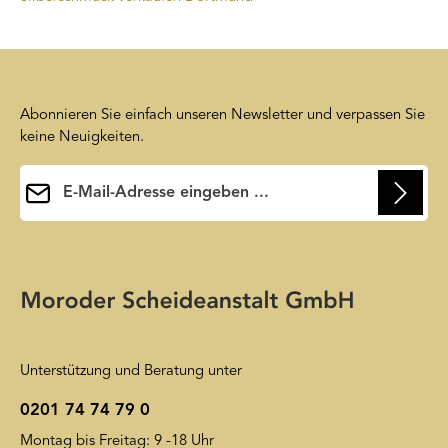
Abonnieren Sie einfach unseren Newsletter und verpassen Sie
keine Neuigkeiten.
E-Mail-Adresse*
Ihre E-Mail-Adresse wird ausschließlich dazu verwendet, um
Ihnen unseren Newsletter zuzusenden. Sie können sich jederzeit
Die mit einem Stern (*) markierten Felder sind
wieder von unserem Newsletter abmelden. Auf unsere
Pflichtfelder.
Friendly Captcha
Datenschutzerklärung
wird insoweit verwiesen.
Unterstützung und Beratung unter
0201 74 74 79 0
Montag bis Freitag: 9 -18 Uhr