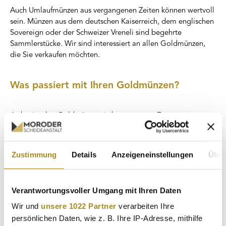
Auch Umlaufmünzen aus vergangenen Zeiten können wertvoll
sein. Münzen aus dem deutschen Kaiserreich, dem englischen
Sovereign oder der Schweizer Vreneli sind begehrte
Sammlerstücke. Wir sind interessiert an allen Goldmünzen,
die Sie verkaufen möchten.
Was passiert mit Ihren Goldmünzen?
Jede einzelne Goldmünze wird von unseren Experten
sorgfältig überprüft. Der Zustand der Münzen entscheidet
darüber, ob sie weiterverkauft oder eingeschmolzen werden.
Anlagemünzen werden in der Regel weiterverkauft, während
Zustimmung
Details
Anzeigeneinstellungen
Über
beschädigte Umlaufmünzen eingeschmolzen und recycelt
werden. Es kommt dabei ganz auf den Zustand der Münze
und der gegenwärtigen Nachfrage an.
Verantwortungsvoller Umgang mit Ihren Daten
Wir und
unsere 1022 Partner
verarbeiten Ihre
Beispielsweise können
Krügerrand Goldmünzen
mit ganz
persönlichen Daten, wie z. B. Ihre IP-Adresse, mithilfe
leichten Gebrauchsspuren noch immer einen sehr hohen