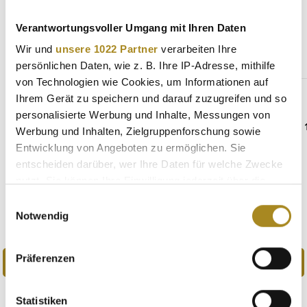
Weitere Angebote
Verantwortungsvoller Umgang mit Ihren Daten
Wir und
unsere 1022 Partner
verarbeiten Ihre
persönlichen Daten, wie z. B. Ihre IP-Adresse, mithilfe
Produktgalerie überspringen
Beliebte Silbermünzen
von Technologien wie Cookies, um Informationen auf
Ihrem Gerät zu speichern und darauf zuzugreifen und so
personalisierte Werbung und Inhalte, Messungen von
Werbung und Inhalten, Zielgruppenforschung sowie
Entwicklung von Angeboten zu ermöglichen. Sie
entscheiden darüber, wer Ihre Daten für welche Zwecke
nutzt. Sie können Ihre Einwilligung jederzeit über die
Cookie-Erklärung oder durch Klicken auf das Privacy
Einwilligungsauswahl
Trigger Symbol ändern oder widerrufen
Notwendig
Wenn Sie es erlauben, würden wir auch gerne:
Präferenzen
Informationen über Ihre geografische Lage
erfassen, welche bis auf einige Meter genau sein
können
Statistiken