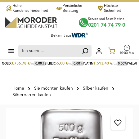
Hohe
Persönliche
Höchste
Zum Hauptinhalt springen
Kundenzufriedenheit
Beratung
Sicherheit
Service und Bestellhotline
0201 74 74 79 0
Bekannt aus
Warenkorb
10
:
00
Min
3.756,78
€
55,00
€
1.513,40
€
GOLD
/oz
0,00
%
SILBER
/oz
0,00
%
PLATIN
/oz
0,00
%
PALLAD
Home
Sie möchten kaufen
Silber kaufen
Silberbarren kaufen
Bildergalerie überspringen