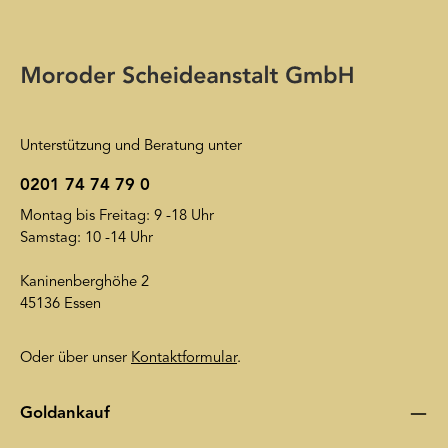
Ihre E-Mail-Adresse wird ausschließlich dazu verwendet, um
Ihnen unseren Newsletter zuzusenden. Sie können sich jederzeit
Die mit einem Stern (*) markierten Felder sind
wieder von unserem Newsletter abmelden. Auf unsere
Pflichtfelder.
Friendly Captcha
Datenschutzerklärung
wird insoweit verwiesen.
Unterstützung und Beratung unter
0201 74 74 79 0
Montag bis Freitag: 9 -18 Uhr
Samstag: 10 -14 Uhr
Kaninenberghöhe 2
45136 Essen
Oder über unser
Kontaktformular
.
Goldankauf