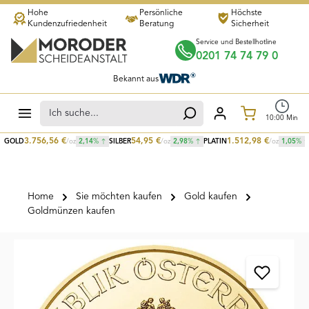
Hohe
Persönliche
Höchste
Zum Hauptinhalt springen
Kundenzufriedenheit
Beratung
Sicherheit
Service und Bestellhotline
0201 74 74 79 0
Bekannt aus
Warenkorb
10
:
00
Min
3.756,56
€
54,95
€
1.512,98
€
GOLD
/oz
2,14
%
SILBER
/oz
2,98
%
PLATIN
/oz
1,05
%
Home
Sie möchten kaufen
Gold kaufen
Goldmünzen kaufen
Bildergalerie überspringen