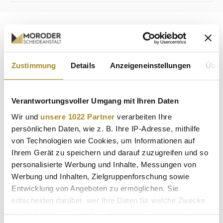
Beschreibung
Die Goldmünze Wiener Philharmoniker zählt zu den
bedeutendsten Münzen mit Euro-Nennwert und ist eine
Zustimmung
Details
Anzeigeneinstellungen
Über
äußerst begehrte Wertan…
Mehr
Eigenschaften
Verantwortungsvoller Umgang mit Ihren Daten
Hersteller
Wir und
unsere 1022 Partner
verarbeiten Ihre
persönlichen Daten, wie z. B. Ihre IP-Adresse, mithilfe
von Technologien wie Cookies, um Informationen auf
Ihrem Gerät zu speichern und darauf zuzugreifen und so
Weitere Angebote
personalisierte Werbung und Inhalte, Messungen von
Werbung und Inhalten, Zielgruppenforschung sowie
Entwicklung von Angeboten zu ermöglichen. Sie
entscheiden darüber, wer Ihre Daten für welche Zwecke
Produktgalerie überspringen
Gleiche Serie
nutzt. Sie können Ihre Einwilligung jederzeit über die