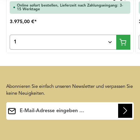
Online sofort bestellen, Lieferzeit nach Zahlungseingang: 3-
15 Werktage
3.975,00 €*
Produkt Anzahl: Gib den gewünschten Wert ein oder
Abonnieren Sie einfach unseren Newsletter und verpassen Sie
keine Neuigkeiten.
E-Mail-Adresse*
Ihre E-Mail-Adresse wird ausschließlich dazu verwendet, um
Ihnen unseren Newsletter zuzusenden. Sie können sich jederzeit
Die mit einem Stern (*) markierten Felder sind
wieder von unserem Newsletter abmelden. Auf unsere
Pflichtfelder.
Friendly Captcha