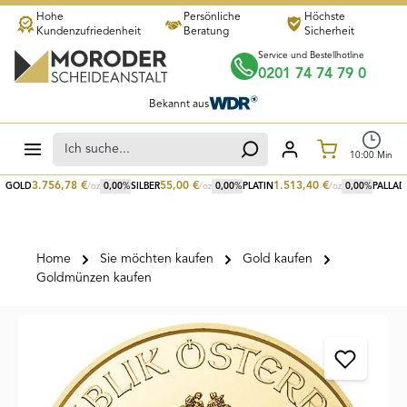
Hohe
Persönliche
Höchste
Zum Hauptinhalt springen
Kundenzufriedenheit
Beratung
Sicherheit
Service und Bestellhotline
0201 74 74 79 0
Bekannt aus
Warenkorb
10
:
00
Min
3.756,78
€
55,00
€
1.513,40
€
GOLD
/oz
0,00
%
SILBER
/oz
0,00
%
PLATIN
/oz
0,00
%
PALLAD
Home
Sie möchten kaufen
Gold kaufen
Goldmünzen kaufen
Bildergalerie überspringen