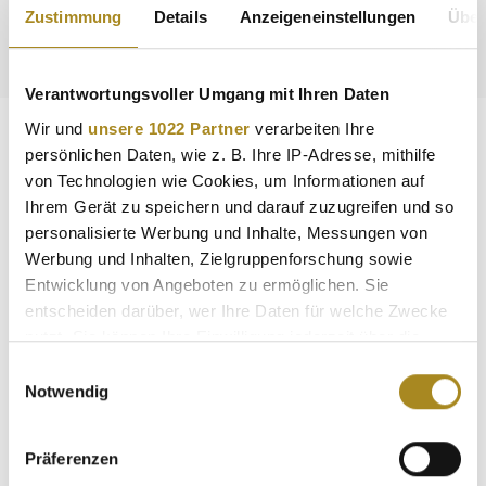
Prägung der Münze Österreich
Zustimmung
Details
Anzeigeneinstellungen
Über
Attraktiver Preis durch Resale-Ware
Verantwortungsvoller Umgang mit Ihren Daten
Wir und
unsere 1022 Partner
verarbeiten Ihre
Beschreibung
persönlichen Daten, wie z. B. Ihre IP-Adresse, mithilfe
von Technologien wie Cookies, um Informationen auf
Die Goldmünze Wiener Philharmoniker zählt zu den
bedeutendsten Münzen mit Euro-Nennwert und ist eine
Ihrem Gerät zu speichern und darauf zuzugreifen und so
äußerst begehrte Wertan…
Mehr
personalisierte Werbung und Inhalte, Messungen von
Werbung und Inhalten, Zielgruppenforschung sowie
Eigenschaften
Entwicklung von Angeboten zu ermöglichen. Sie
entscheiden darüber, wer Ihre Daten für welche Zwecke
Hersteller
nutzt. Sie können Ihre Einwilligung jederzeit über die
Cookie-Erklärung oder durch Klicken auf das Privacy
Einwilligungsauswahl
Trigger Symbol ändern oder widerrufen
Notwendig
Weitere Angebote
Wenn Sie es erlauben, würden wir auch gerne:
Präferenzen
Informationen über Ihre geografische Lage