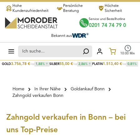
Hohe
Persönliche
Höchste
Zum Hauptinhalt springen
Kundenzufriedenheit
Beratung
Sicherheit
Service und Bestellhotline
0201 74 74 79 0
Bekannt aus
Warenkorb
10
:
00
Min
3.756,78
€
55,00
€
1.513,40
€
GOLD
/oz
1,88
%
SILBER
/oz
2,86
%
PLATIN
/oz
0,81
%
Home
In Ihrer Nähe
Goldankauf Bonn
Zahngold verkaufen Bonn
Zahngold verkaufen in Bonn – bei
uns Top-Preise