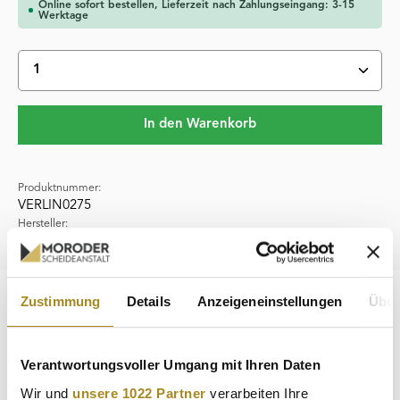
Online sofort bestellen, Lieferzeit nach Zahlungseingang: 3-15
Werktage
Produkt Anzahl: Gib den gewünschten Wert ein oder 
In den Warenkorb
Produktnummer:
VERLIN0275
Hersteller:
LINDNER Falzlos-Gesellschaft mbH
Zustimmung
Details
Anzeigeneinstellungen
Über
Beschreibung
Die Münzkapsel von LINDNER mit hochwertigem Polystyrol
ermöglicht eine extrem kratzfeste Oberfläche und garantiert
Verantwortungsvoller Umgang mit Ihren Daten
perfekten…
Mehr
Wir und
unsere 1022 Partner
verarbeiten Ihre