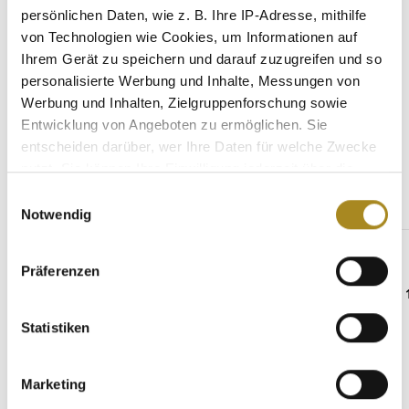
Eigenschaften
persönlichen Daten, wie z. B. Ihre IP-Adresse, mithilfe
von Technologien wie Cookies, um Informationen auf
Hersteller
Ihrem Gerät zu speichern und darauf zuzugreifen und so
personalisierte Werbung und Inhalte, Messungen von
Werbung und Inhalten, Zielgruppenforschung sowie
Entwicklung von Angeboten zu ermöglichen. Sie
Weitere Angebote
entscheiden darüber, wer Ihre Daten für welche Zwecke
nutzt. Sie können Ihre Einwilligung jederzeit über die
Cookie-Erklärung oder durch Klicken auf das Privacy
Einwilligungsauswahl
Trigger Symbol ändern oder widerrufen
Produktgalerie überspringen
Notwendig
Passende Münzen
Wenn Sie es erlauben, würden wir auch gerne:
Präferenzen
Informationen über Ihre geografische Lage
erfassen, welche bis auf einige Meter genau sein
können
Statistiken
Ihr Gerät durch aktives Scannen nach
bestimmten Merkmalen (Fingerprinting) identifizieren
Marketing
Erfahren Sie mehr darüber, wie Ihre persönlichen Daten