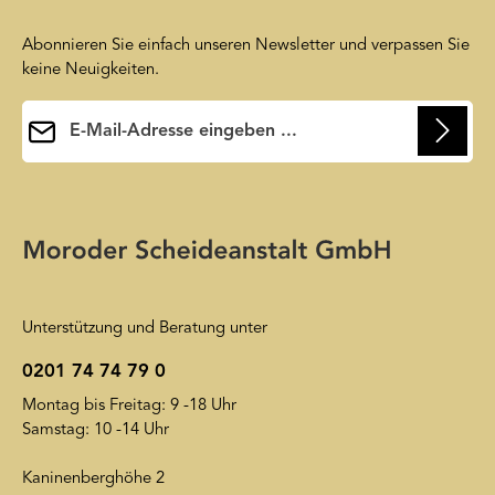
Abonnieren Sie einfach unseren Newsletter und verpassen Sie
keine Neuigkeiten.
E-Mail-Adresse*
Ihre E-Mail-Adresse wird ausschließlich dazu verwendet, um
Ihnen unseren Newsletter zuzusenden. Sie können sich jederzeit
Die mit einem Stern (*) markierten Felder sind
wieder von unserem Newsletter abmelden. Auf unsere
Pflichtfelder.
Friendly Captcha
Datenschutzerklärung
wird insoweit verwiesen.
Unterstützung und Beratung unter
0201 74 74 79 0
Montag bis Freitag: 9 -18 Uhr
Samstag: 10 -14 Uhr
Kaninenberghöhe 2