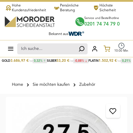
Hohe
Persönliche
Höchste
Zum Hauptinhalt springen
Kundenzufriedenheit
Beratung
Sicherheit
Service und Bestellhotline
0201 74 74 79 0
Bekannt aus
Warenkorb
10
:
00
Min
3.686,97
€
53,20
€
1.502,92
€
GOLD
/oz
0,32
%
SILBER
/oz
-0,88
%
PLATIN
/oz
0,21
%
Home
Sie möchten kaufen
Zubehör
Bildergalerie überspringen