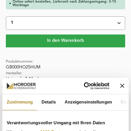
Online sofort bestellen, Lieferzeit nach Zahlungseingang: 3-15
Werktage
Produkt Anzahl: Gib den gewünschten Wert ein oder 
In den Warenkorb
Produktnummer:
GB000HO25HUM
Hersteller:
Heimerle & Meule
Beschreibung
Zustimmung
Details
Anzeigeneinstellungen
Über
Der 2,5 g Goldbarren „Hochzeit“, hergestellt von der
angesehenen deutschen Scheideanstalt Heimerle + Meule
Verantwortungsvoller Umgang mit Ihren Daten
und in LBMA-zerti…
Mehr