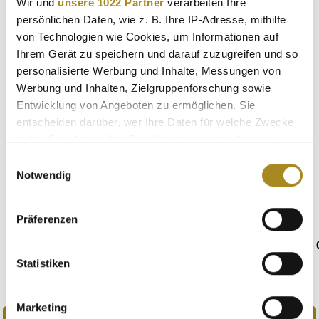
Wir und
unsere 1022 Partner
verarbeiten Ihre
Eigenschaften
persönlichen Daten, wie z. B. Ihre IP-Adresse, mithilfe
von Technologien wie Cookies, um Informationen auf
Hersteller
Ihrem Gerät zu speichern und darauf zuzugreifen und so
personalisierte Werbung und Inhalte, Messungen von
Werbung und Inhalten, Zielgruppenforschung sowie
Entwicklung von Angeboten zu ermöglichen. Sie
Weitere Angebote
entscheiden darüber, wer Ihre Daten für welche Zwecke
nutzt. Sie können Ihre Einwilligung jederzeit über die
Cookie-Erklärung oder durch Klicken auf das Privacy
Einwilligungsauswahl
Produktgalerie überspringen
Weitere Anlässe
Trigger Symbol ändern oder widerrufen
Notwendig
Wenn Sie es erlauben, würden wir auch gerne:
Präferenzen
Informationen über Ihre geografische Lage
erfassen, welche bis auf einige Meter genau sein
können
Statistiken
Ihr Gerät durch aktives Scannen nach
bestimmten Merkmalen (Fingerprinting) identifizieren
Marketing
Erfahren Sie mehr darüber, wie Ihre persönlichen Daten