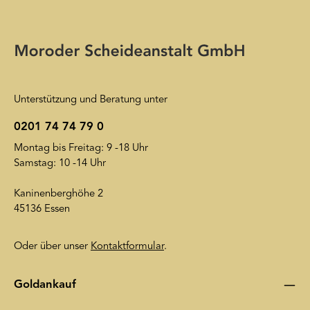
Ihre E-Mail-Adresse wird ausschließlich dazu verwendet, um
Ihnen unseren Newsletter zuzusenden. Sie können sich jederzeit
Die mit einem Stern (*) markierten Felder sind
wieder von unserem Newsletter abmelden. Auf unsere
Pflichtfelder.
Friendly Captcha
Datenschutzerklärung
wird insoweit verwiesen.
Unterstützung und Beratung unter
0201 74 74 79 0
Montag bis Freitag: 9 -18 Uhr
Samstag: 10 -14 Uhr
Kaninenberghöhe 2
45136 Essen
Oder über unser
Kontaktformular
.
Goldankauf