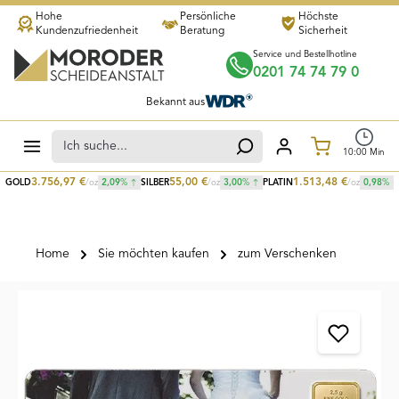
Hohe
Persönliche
Höchste
Zum Hauptinhalt springen
Kundenzufriedenheit
Beratung
Sicherheit
Service und Bestellhotline
0201 74 74 79 0
Bekannt aus
Warenkorb
10
:
00
Min
3.756,97
€
55,00
€
1.513,48
€
GOLD
/oz
2,09
%
SILBER
/oz
3,00
%
PLATIN
/oz
0,98
%
Home
Sie möchten kaufen
zum Verschenken
Bildergalerie überspringen