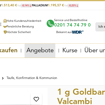
1.513,40
€
1.195,57
€
N
/oz
PALLADIUM
/oz
-0,14
%
-0,23
%
Service und Bestellhotline
Hohe Kundenzufriedenheit
0201 74 74 79 0
Persönliche Beratung
Höchste Sicherheit
Bekannt aus
kaufen
Angebote
Kurse
Über u
Taufe, Konfirmation & Kommunion
1 g Goldba
Valcambi