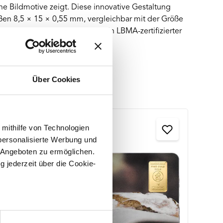
ne Bildmotive zeigt. Diese innovative Gestaltung
en 8,5 × 15 × 0,55 mm, vergleichbar mit der Größe
r Ersten Heiligen Kommunion. In LBMA-zertifizierter
en besonderen Tag.
Über Cookies
 mithilfe von Technologien
personalisierte Werbung und
 Angeboten zu ermöglichen.
1 g Go
g jederzeit über die Cookie-
Heime
au sein können