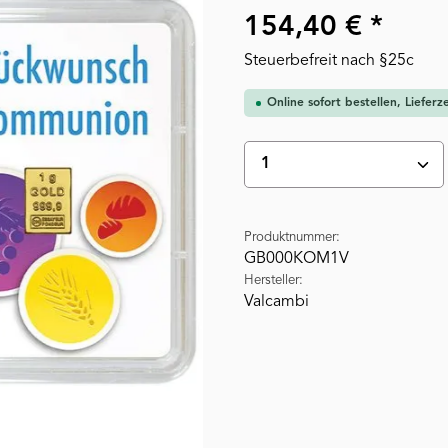
154,40 € *
Steuerbefreit nach §25c
Online sofort bestellen, Liefer
Produkt Anzahl: Gi
Produktnummer:
GB000KOM1V
Hersteller:
Valcambi