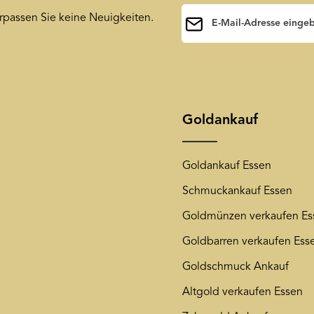
E-Mail-Adresse*
rpassen Sie keine Neuigkeiten.
Ihre E-Mail-Adresse wird a
Ihnen unseren Newsletter 
Die mit einem Stern (*) mark
jederzeit wieder von unse
unsere
Datenschutzerkläru
Goldankauf
Goldankauf Essen
Schmuckankauf Essen
Goldmünzen verkaufen Es
Goldbarren verkaufen Ess
Goldschmuck Ankauf
Altgold verkaufen Essen