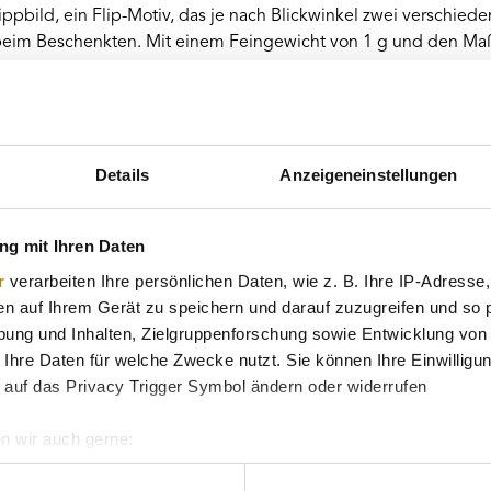
ppbild, ein Flip-Motiv, das je nach Blickwinkel zwei verschiede
beim Beschenkten. Mit einem Feingewicht von 1 g und den Maß
ideales Anlageobjekt als auch ein symbolträchtiges Geschenk zu
eständigkeit und hinterlässt eine bleibende Erinnerung an dies
Details
Anzeigeneinstellungen
g mit Ihren Daten
r
verarbeiten Ihre persönlichen Daten, wie z. B. Ihre IP-Adresse,
en auf Ihrem Gerät zu speichern und darauf zuzugreifen und so 
ung und Inhalten, Zielgruppenforschung sowie Entwicklung von
 Ihre Daten für welche Zwecke nutzt. Sie können Ihre Einwilligun
 auf das Privacy Trigger Symbol ändern oder widerrufen
n wir auch gerne:
re geografische Lage erfassen, welche bis auf einige Meter gen