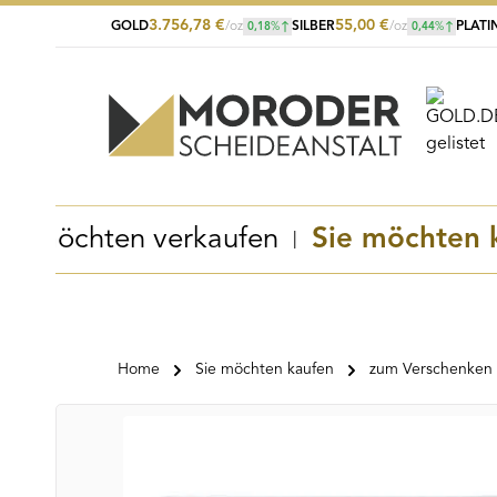
3.756,78
€
55,00
€
GOLD
/oz
SILBER
/oz
PLATI
0,18
%
0,44
%
Zum Hauptinhalt springen
Zur Suche springen
Zur Hauptnavigation springen
Sie möchten verkaufen
Sie möchten 
Home
Sie möchten kaufen
zum Verschenken
Bildergalerie überspringen