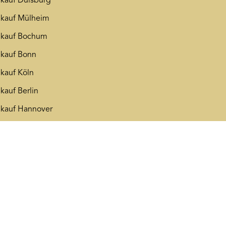
kauf Duisburg
kauf Mülheim
nkauf Bochum
kauf Bonn
kauf Köln
kauf Berlin
kauf Hannover
622
Bewertungen auf ProvenExpert.com
Moroder Scheideanstalt GmbH
* Steuerbefreit nach §25c