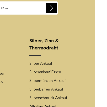
usschließlich dazu verwendet, um
zuzusenden. Sie können sich
ierten Felder sind Pflichtfelder.
rem Newsletter abmelden. Auf
Friendly Captcha
ng
wird insoweit verwiesen.
Silber, Zinn &
Thermodraht
Silber Ankauf
Silberankauf Essen
sen
Silbermünzen Ankauf
en
Silberbarren Ankauf
Silberschmuck Ankauf
Altsilber Ankauf