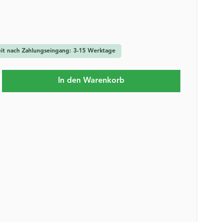
zeit nach Zahlungseingang: 3-15 Werktage
b den gewünschten Wert ein oder benutze 
In den Warenkorb