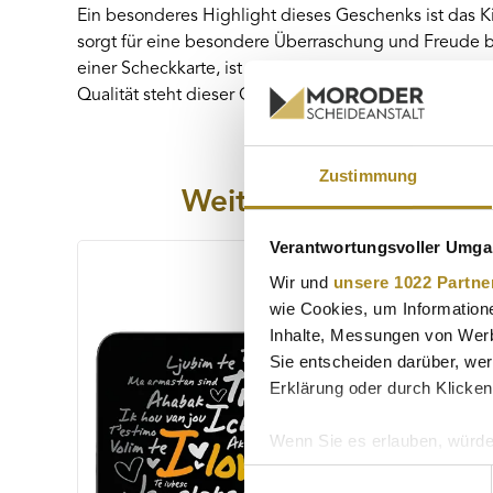
Ein besonderes Highlight dieses Geschenks ist das Ki
sorgt für eine besondere Überraschung und Freude 
einer Scheckkarte, ist dieser Goldbarren sowohl ein 
Qualität steht dieser Goldbarren für Vertrauen und B
Zustimmung
Weitere Anlässe
Verantwortungsvoller Umgan
Produktgalerie überspringen
Wir und
unsere 1022 Partne
wie Cookies, um Information
Inhalte, Messungen von Werb
Sie entscheiden darüber, wer
Erklärung oder durch Klicken
Wenn Sie es erlauben, würde
Informationen über Ih
Einwilligungsauswahl