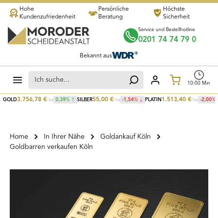
Hohe
Persönliche
Höchste
Zum Hauptinhalt springen
Kundenzufriedenheit
Beratung
Sicherheit
Service und Bestellhotline
0201 74 74 79 0
Bekannt aus
Warenkorb
10
:
00
Min
3.756,78
€
55,00
€
1.513,40
€
GOLD
/oz
0,39
%
SILBER
/oz
-1,54
%
PLATIN
/oz
-2,00
%
Home
In Ihrer Nähe
Goldankauf Köln
Goldbarren verkaufen Köln