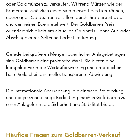
Silberbestecks und des
oder Goldmünzen zu verkaufen. Während Münzen wie der
Zinns war
überraschend hoch und
Krügerrand zusätzlich einen Sammlerwert besitzen können,
entsprach ganz sicher
überzeugen Goldbarren vor allem durch ihre klare Struktur
den jeweils aktuellen
Tagespreisen. FAZIT:
und den reinen Edelmetallwert. Der Goldbarren Preis
absolut
orientiert sich direkt am aktuellen Goldpreis – ohne Auf- oder
empfehlenswert !!
Abschläge durch Seltenheit oder Limitierung.
Gerade bei größeren Mengen oder hohen Anlagebeträgen
sind Goldbarren eine praktische Wahl. Sie bieten eine
kompakte Form der Wertaufbewahrung und ermöglichen
beim Verkauf eine schnelle, transparente Abwicklung.
Die internationale Anerkennung, die einfache Preisfindung
und die jahrzehntelange Bedeutung machen Goldbarren zu
einer Anlageform, die Sicherheit und Stabilität bietet.
Häufige Fragen zum Goldbarren-Verkauf