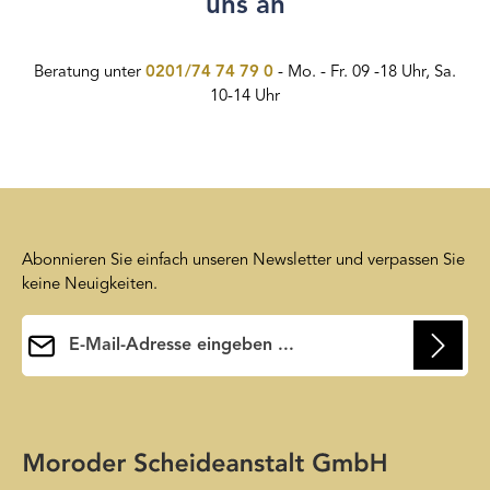
uns an
Beratung unter
0201/74 74 79 0
- Mo. - Fr. 09 -18 Uhr, Sa.
10-14 Uhr
Abonnieren Sie einfach unseren Newsletter und verpassen Sie
keine Neuigkeiten.
E-Mail-Adresse*
Ihre E-Mail-Adresse wird ausschließlich dazu verwendet, um
Ihnen unseren Newsletter zuzusenden. Sie können sich jederzeit
Die mit einem Stern (*) markierten Felder sind
wieder von unserem Newsletter abmelden. Auf unsere
Pflichtfelder.
Friendly Captcha
Datenschutzerklärung
wird insoweit verwiesen.