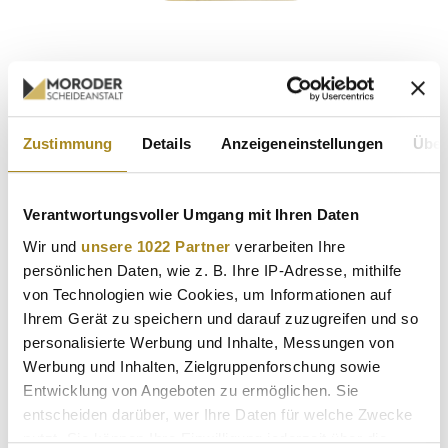
Goldbarren verkaufen Köln: Mit uns auf der
sicheren Seite
Zustimmung
Details
Anzeigeneinstellungen
Über
Der Goldbarren Ankauf in Köln ist bei uns mehr als nur ein
Geschäft – es ist eine Vertrauensbeziehung. Mit uns, der
Moroder Scheideanstalt, entscheiden Sie sich für einen
Verantwortungsvoller Umgang mit Ihren Daten
erfahrenen Partner mit ausgezeichneter Reputation. Ganz
gleich, ob Sie Gold als Anlage gehalten haben, eine
Wir und
unsere 1022 Partner
verarbeiten Ihre
Erbschaft verwerten oder kurzfristig Kapital freisetzen
persönlichen Daten, wie z. B. Ihre IP-Adresse, mithilfe
möchten: Wenn Sie Goldbarren verkaufen in Köln, sind wir Ihr
von Technologien wie Cookies, um Informationen auf
diskreter Ansprechpartner.
Ihrem Gerät zu speichern und darauf zuzugreifen und so
personalisierte Werbung und Inhalte, Messungen von
Ankauf von Edelmetall – sicher, transparent und bequem
Werbung und Inhalten, Zielgruppenforschung sowie
Entwicklung von Angeboten zu ermöglichen. Sie
Wenn Sie Gold und Silber, Platin oder Palladium verkaufen
entscheiden darüber, wer Ihre Daten für welche Zwecke
möchten, sind Sie bei uns an der richtigen Adresse. Unser
nutzt. Sie können Ihre Einwilligung jederzeit über die