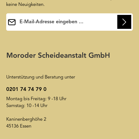
keine Neuigkeiten.
E-Mail-Adresse*
Ihre E-Mail-Adresse wird ausschließlich dazu verwendet, um
Ihnen unseren Newsletter zuzusenden. Sie können sich jederzeit
Die mit einem Stern (*) markierten Felder sind
wieder von unserem Newsletter abmelden. Auf unsere
Pflichtfelder.
Friendly Captcha
Datenschutzerklärung
wird insoweit verwiesen.
Unterstützung und Beratung unter
0201 74 74 79 0
Montag bis Freitag: 9 -18 Uhr
Samstag: 10 -14 Uhr
Kaninenberghöhe 2
45136 Essen