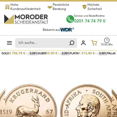
Hohe
Persönliche
Höchste
Zum Hauptinhalt springen
Kundenzufriedenheit
Beratung
Sicherheit
Service und Bestellhotline
0201 74 74 79 0
Bekannt aus
Warenkorb
10
:
00
Min
3.756,78
€
55,00
€
1.513,40
€
GOLD
/oz
0,00
%
SILBER
/oz
0,00
%
PLATIN
/oz
0,00
%
PALLAD