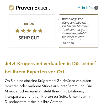
Mehr Infos
Empfehlung! Die
Moroder Scheideanstalt
5.00 von 5
bietet von Beginn an
mit dem
videoüberwachten
SEHR GUT
Parkplatz unmittelbar
vor dem Eingang eine
03.07.2026
sicheres Gefühl. Die
Mitarbeiterin in meinem
Fall war besonders
freundlich, alles (prüfen,
wiegen) geschah in
Sichtweite und war
Jetzt Krügerrand verkaufen in Düsseldorf –
jederzeit
nachvollziehbar. Der
bei Ihrem Experten vor Ort
Erlös meines in Zahlung
gegebenen
Goldschmucks, des
Ob Sie eine einzelne Krügerrand Goldmünze verkaufen
Silberbestecks und des
möchten oder mehrere Stücke aus Ihrer Sammlung: Die
Zinns war
überraschend hoch und
Moroder Scheideanstalt steht Ihnen mit Erfahrung,
entsprach ganz sicher
Transparenz und fairen Preisen zur Seite. Unser Team in
den jeweils aktuellen
Tagespreisen. FAZIT:
Düsseldorf freut sich auf Ihre Anfrage.
absolut