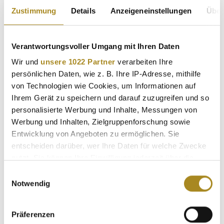
Zustimmung
Details
Anzeigeneinstellungen
Über
Verantwortungsvoller Umgang mit Ihren Daten
Wir und
unsere 1022 Partner
verarbeiten Ihre
persönlichen Daten, wie z. B. Ihre IP-Adresse, mithilfe
von Technologien wie Cookies, um Informationen auf
Ihrem Gerät zu speichern und darauf zuzugreifen und so
personalisierte Werbung und Inhalte, Messungen von
Warum jetzt Krügerrand verkaufen in
Werbung und Inhalten, Zielgruppenforschung sowie
Entwicklung von Angeboten zu ermöglichen. Sie
Düsseldorf lohnt
entscheiden darüber, wer Ihre Daten für welche Zwecke
nutzt. Sie können Ihre Einwilligung jederzeit über die
Der Goldpreis Krügerrand ist in den vergangenen Jahren
Cookie-Erklärung oder durch Klicken auf das Privacy
Einwilligungsauswahl
stetig gestiegen. Viele Anleger nutzen diesen Zeitpunkt, um
Trigger Symbol ändern oder widerrufen
Notwendig
Gewinne zu realisieren oder ungenutzte Goldreserven zu
veräußern. Besonders bei geerbten Münzen oder alten
Wenn Sie es erlauben, würden wir auch gerne:
Anlagen kann der heutige Krügerrand Wert deutlich höher
Präferenzen
Informationen über Ihre geografische Lage
liegen als zum Zeitpunkt des Kaufs.