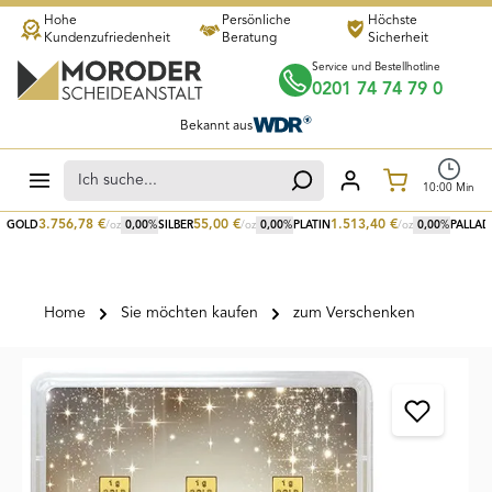
Hohe
Persönliche
Höchste
Zum Hauptinhalt springen
Kundenzufriedenheit
Beratung
Sicherheit
Service und Bestellhotline
0201 74 74 79 0
Bekannt aus
Warenkorb
10
:
00
Min
3.756,78
€
55,00
€
1.513,40
€
GOLD
/oz
0,00
%
SILBER
/oz
0,00
%
PLATIN
/oz
0,00
%
PALLAD
Home
Sie möchten kaufen
zum Verschenken
Bildergalerie überspringen