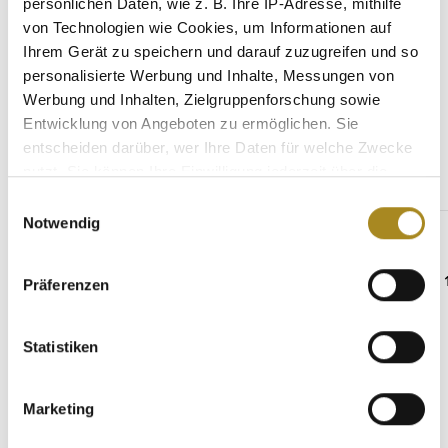
persönlichen Daten, wie z. B. Ihre IP-Adresse, mithilfe
Hersteller
von Technologien wie Cookies, um Informationen auf
Ihrem Gerät zu speichern und darauf zuzugreifen und so
personalisierte Werbung und Inhalte, Messungen von
Werbung und Inhalten, Zielgruppenforschung sowie
Weitere Angebote
Entwicklung von Angeboten zu ermöglichen. Sie
entscheiden darüber, wer Ihre Daten für welche Zwecke
nutzt. Sie können Ihre Einwilligung jederzeit über die
Produktgalerie überspringen
Goldmünzen zum Verschenken
Cookie-Erklärung oder durch Klicken auf das Privacy
Einwilligungsauswahl
Trigger Symbol ändern oder widerrufen
Notwendig
Wenn Sie es erlauben, würden wir auch gerne:
Präferenzen
Informationen über Ihre geografische Lage
erfassen, welche bis auf einige Meter genau sein
können
Statistiken
Ihr Gerät durch aktives Scannen nach
bestimmten Merkmalen (Fingerprinting) identifizieren
Marketing
Erfahren Sie mehr darüber, wie Ihre persönlichen Daten
verarbeitet werden, und legen Sie Ihre Präferenzen im