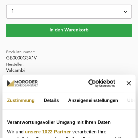
Produkt Anzahl: Gib den gewünschten Wert ein oder 
In den Warenkorb
Produktnummer:
GB0000G3X1V
Hersteller:
Valcambi
Beschreibung
Zustimmung
Details
Anzeigeneinstellungen
Über
Die 3 x 1 g Gold Geschenkkarte "Herzlichen Glückwunsch
zur Geburt" ist ein exquisites Geschenk, das Ihre Freude
über den neu…
Mehr
Verantwortungsvoller Umgang mit Ihren Daten
Eigenschaften
Wir und
unsere 1022 Partner
verarbeiten Ihre