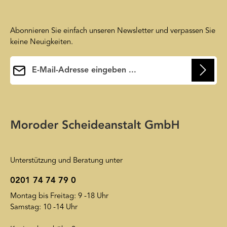
Abonnieren Sie einfach unseren Newsletter und verpassen Sie
keine Neuigkeiten.
E-Mail-Adresse*
Ihre E-Mail-Adresse wird ausschließlich dazu verwendet, um
Ihnen unseren Newsletter zuzusenden. Sie können sich jederzeit
Die mit einem Stern (*) markierten Felder sind
wieder von unserem Newsletter abmelden. Auf unsere
Pflichtfelder.
Friendly Captcha
Datenschutzerklärung
wird insoweit verwiesen.
Unterstützung und Beratung unter
0201 74 74 79 0
Montag bis Freitag: 9 -18 Uhr
Samstag: 10 -14 Uhr