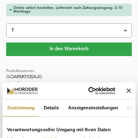
Online sofort bestellen, Lieferzeit nach Zahlungseingang: 3-15
Werktage
Produkt Anzahl: Gib den gewünschten Wert ein oder 
In den Warenkorb
Produktnummer:
GOARM0100AJG
Hersteller:
Leipziger Edelmetallverarbeitung
Zustimmung
Details
Anzeigeneinstellungen
Über
Beschreibung
Die 1 Unze Goldmünze "Arche Noah" Jahrgang 2026 aus
Armenien vereint symbolträchtiges Design mit hochwertiger
Verantwortungsvoller Umgang mit Ihren Daten
Prägekunst. He…
Mehr