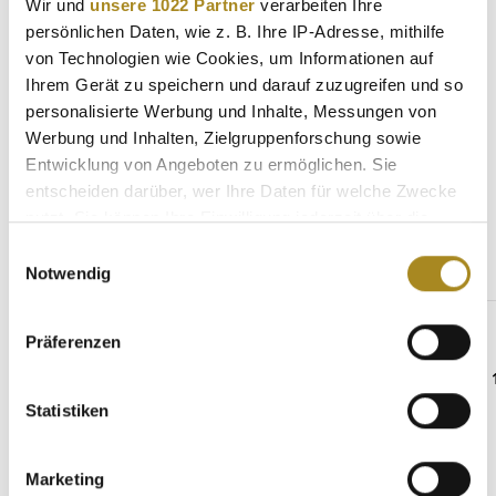
Wir und
unsere 1022 Partner
verarbeiten Ihre
persönlichen Daten, wie z. B. Ihre IP-Adresse, mithilfe
Eigenschaften
von Technologien wie Cookies, um Informationen auf
Hersteller
Ihrem Gerät zu speichern und darauf zuzugreifen und so
personalisierte Werbung und Inhalte, Messungen von
Werbung und Inhalten, Zielgruppenforschung sowie
Entwicklung von Angeboten zu ermöglichen. Sie
entscheiden darüber, wer Ihre Daten für welche Zwecke
Weitere Angebote
nutzt. Sie können Ihre Einwilligung jederzeit über die
Cookie-Erklärung oder durch Klicken auf das Privacy
Einwilligungsauswahl
Trigger Symbol ändern oder widerrufen
Notwendig
Produktgalerie überspringen
Beliebte Goldmünzen
Wenn Sie es erlauben, würden wir auch gerne:
Präferenzen
Informationen über Ihre geografische Lage
erfassen, welche bis auf einige Meter genau sein
können
Statistiken
Ihr Gerät durch aktives Scannen nach
bestimmten Merkmalen (Fingerprinting) identifizieren
Marketing
Erfahren Sie mehr darüber, wie Ihre persönlichen Daten