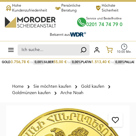
Hohe
Persönliche
Höchste
Zum Hauptinhalt springen
Kundenzufriedenheit
Beratung
Sicherheit
Service und Bestellhotline
0201 74 74 79 0
Bekannt aus
Warenkorb
10
:
00
Min
3.756,78
€
55,00
€
1.513,40
€
GOLD
/oz
0,00
%
SILBER
/oz
0,00
%
PLATIN
/oz
0,00
%
PALLAD
Home
Sie möchten kaufen
Gold kaufen
Goldmünzen kaufen
Arche Noah
Bildergalerie überspringen