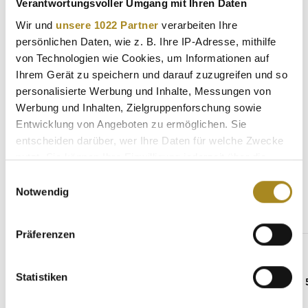
Verantwortungsvoller Umgang mit Ihren Daten
Beschreibung
Wir und
unsere 1022 Partner
verarbeiten Ihre
persönlichen Daten, wie z. B. Ihre IP-Adresse, mithilfe
Mit dem 1 oz Goldbarren Heraeus Kinebar halten Sie eine
Investition in Ihren Händen, die gleichzeitig ein Kunstwerk
von Technologien wie Cookies, um Informationen auf
ist. Jed…
Mehr
Ihrem Gerät zu speichern und darauf zuzugreifen und so
personalisierte Werbung und Inhalte, Messungen von
Eigenschaften
Werbung und Inhalten, Zielgruppenforschung sowie
Entwicklung von Angeboten zu ermöglichen. Sie
entscheiden darüber, wer Ihre Daten für welche Zwecke
nutzt. Sie können Ihre Einwilligung jederzeit über die
Weitere Angebote
Cookie-Erklärung oder durch Klicken auf das Privacy
Einwilligungsauswahl
Trigger Symbol ändern oder widerrufen
Notwendig
Produktgalerie überspringen
Wenn Sie es erlauben, würden wir auch gerne:
Gleicher Hersteller
Präferenzen
Informationen über Ihre geografische Lage
erfassen, welche bis auf einige Meter genau sein
können
Statistiken
Ihr Gerät durch aktives Scannen nach