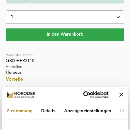
Produkt Anzahl: Gib den gewünschten Wert ein oder 
In den Warenkorb
Produktnummer:
GB00HER311K
Hersteller:
Heraeus
Vorteile
Kinegramm-Sicherheitsmerkmal
Seriennummer zur Identifikation
Zustimmung
Details
Anzeigeneinstellungen
Über
Weltweit handelbar