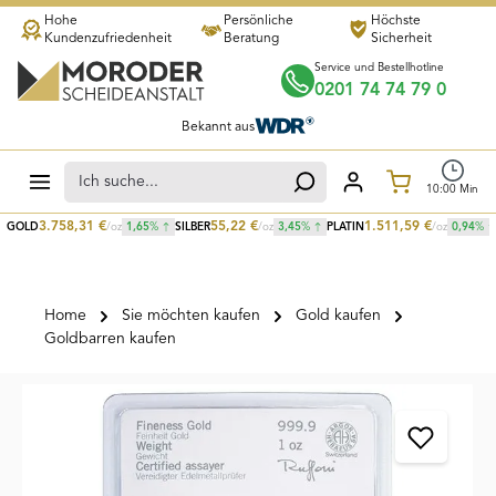
Hohe
Persönliche
Höchste
Zum Hauptinhalt springen
Kundenzufriedenheit
Beratung
Sicherheit
Service und Bestellhotline
0201 74 74 79 0
Bekannt aus
Warenkorb
10
:
00
Min
3.758,31
€
55,22
€
1.511,59
€
GOLD
/oz
1,65
%
SILBER
/oz
3,45
%
PLATIN
/oz
0,94
%
Home
Sie möchten kaufen
Gold kaufen
Goldbarren kaufen
Bildergalerie überspringen