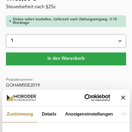
Steuerbefreit nach §25c
Online sofort bestellen, Lieferzeit nach Zahlungseingang: 3-15
Werktage
Produkt Anzahl: Gib den gewünschten Wert ein oder 
In den Warenkorb
Produktnummer:
GOHAM50E2019
Hersteller:
deutsche Prägeanstalten
Zustimmung
Details
Anzeigeneinstellungen
Über
Beschreibung
Die 50 Euro Goldmünze „Hammerflügel“ aus dem Jahr