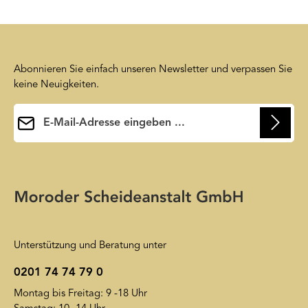
Abonnieren Sie einfach unseren Newsletter und verpassen Sie
keine Neuigkeiten.
E-Mail-Adresse*
Ihre E-Mail-Adresse wird ausschließlich dazu verwendet, um
Ihnen unseren Newsletter zuzusenden. Sie können sich jederzeit
Die mit einem Stern (*) markierten Felder sind
wieder von unserem Newsletter abmelden. Auf unsere
Pflichtfelder.
Friendly Captcha
Datenschutzerklärung
wird insoweit verwiesen.
Unterstützung und Beratung unter
0201 74 74 79 0
Montag bis Freitag: 9 -18 Uhr