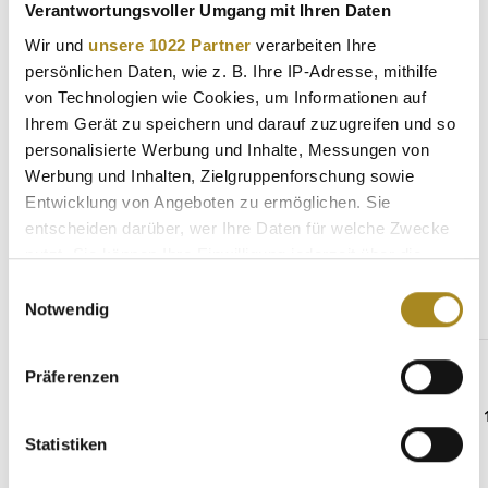
Verantwortungsvoller Umgang mit Ihren Daten
2019 ist die zweite Ausgabe der fünfteiligen Serie
„Musikinstrumente“ (201…
Mehr
Wir und
unsere 1022 Partner
verarbeiten Ihre
persönlichen Daten, wie z. B. Ihre IP-Adresse, mithilfe
Eigenschaften
von Technologien wie Cookies, um Informationen auf
Hersteller
Ihrem Gerät zu speichern und darauf zuzugreifen und so
personalisierte Werbung und Inhalte, Messungen von
Werbung und Inhalten, Zielgruppenforschung sowie
Entwicklung von Angeboten zu ermöglichen. Sie
entscheiden darüber, wer Ihre Daten für welche Zwecke
Weitere Angebote
nutzt. Sie können Ihre Einwilligung jederzeit über die
Cookie-Erklärung oder durch Klicken auf das Privacy
Einwilligungsauswahl
Trigger Symbol ändern oder widerrufen
Notwendig
Produktgalerie überspringen
Beliebte Anlagemünzen
Wenn Sie es erlauben, würden wir auch gerne:
Präferenzen
Informationen über Ihre geografische Lage
erfassen, welche bis auf einige Meter genau sein
können
Statistiken
Ihr Gerät durch aktives Scannen nach