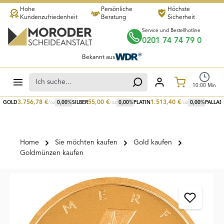
Hohe
Persönliche
Höchste
Zum Hauptinhalt springen
Kundenzufriedenheit
Beratung
Sicherheit
Service und Bestellhotline
0201 74 74 79 0
Bekannt aus
Warenkorb
10
:
00
Min
3.756,78
€
55,00
€
1.513,40
€
GOLD
/oz
0,00
%
SILBER
/oz
0,00
%
PLATIN
/oz
0,00
%
PALLAD
Home
Sie möchten kaufen
Gold kaufen
Goldmünzen kaufen
Bildergalerie überspringen