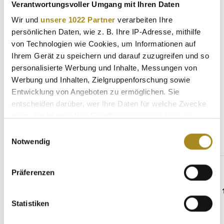
Verantwortungsvoller Umgang mit Ihren Daten
eine Münze von außergewöhnlicher Schönheit und
historischer Bedeutung.…
Mehr
Wir und
unsere 1022 Partner
verarbeiten Ihre
persönlichen Daten, wie z. B. Ihre IP-Adresse, mithilfe
Eigenschaften
von Technologien wie Cookies, um Informationen auf
Hersteller
Ihrem Gerät zu speichern und darauf zuzugreifen und so
personalisierte Werbung und Inhalte, Messungen von
Werbung und Inhalten, Zielgruppenforschung sowie
Entwicklung von Angeboten zu ermöglichen. Sie
entscheiden darüber, wer Ihre Daten für welche Zwecke
Weitere Angebote
nutzt. Sie können Ihre Einwilligung jederzeit über die
Cookie-Erklärung oder durch Klicken auf das Privacy
Einwilligungsauswahl
Trigger Symbol ändern oder widerrufen
Notwendig
Produktgalerie überspringen
Gleiches Land
Wenn Sie es erlauben, würden wir auch gerne:
Präferenzen
Informationen über Ihre geografische Lage
erfassen, welche bis auf einige Meter genau sein
können
Statistiken
Ihr Gerät durch aktives Scannen nach