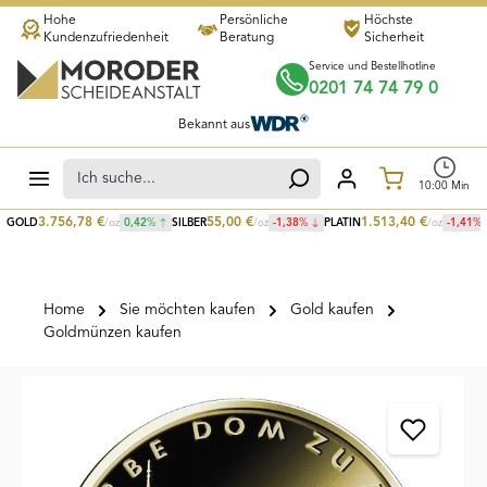
Hohe
Persönliche
Höchste
Zum Hauptinhalt springen
Kundenzufriedenheit
Beratung
Sicherheit
Service und Bestellhotline
0201 74 74 79 0
Bekannt aus
Warenkorb
10
:
00
Min
3.756,78
€
55,00
€
1.513,40
€
GOLD
/oz
0,42
%
SILBER
/oz
-1,38
%
PLATIN
/oz
-1,41
%
Home
Sie möchten kaufen
Gold kaufen
Goldmünzen kaufen
Bildergalerie überspringen