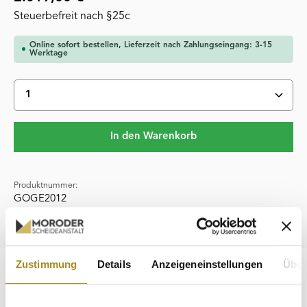
Steuerbefreit nach §25c
Online sofort bestellen, Lieferzeit nach Zahlungseingang: 3-15
Werktage
Produkt Anzahl: Gib den gewünschten Wert ein oder 
In den Warenkorb
Produktnummer:
GOGE2012
Hersteller:
deutsche Prägeanstalten
Zustimmung
Details
Anzeigeneinstellungen
Über
Beschreibung
Der Goldeuro 2012 „UNESCO-Welterbe Aachener Dom“ ist