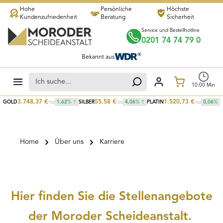
Hohe
Persönliche
Höchste
Zum Hauptinhalt springen
Kundenzufriedenheit
Beratung
Sicherheit
Service und Bestellhotline
0201 74 74 79 0
Bekannt aus
Warenkorb
10
:
00
Min
3.748,37
€
55,58
€
1.520,73
€
GOLD
/oz
1,62
%
SILBER
/oz
4,06
%
PLATIN
/oz
0,06
%
Home
Über uns
Karriere
Hier finden Sie die Stellenangebote
der Moroder Scheideanstalt.