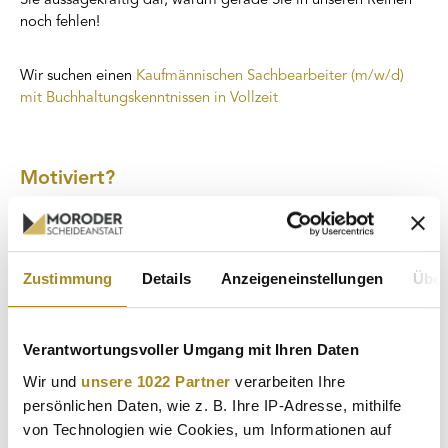
Sie aussagekräftig dar, warum gerade Sie in unseren Reihen
noch fehlen!
Wir suchen einen
Kaufmännischen Sachbearbeiter (m/w/d)
mit Buchhaltungskenntnissen in Vollzeit
Motiviert?
Dann senden Sie Ihre vollständigen Bewerbungsunterlagen an
karriere@moroder-scheideanstalt.de
mit Angabe des
frühestmöglichen Eintrittstermins und Ihrer
Zustimmung
Details
Anzeigeneinstellungen
Über
Gehaltsvorstellung.
Moroder Scheideanstalt GmbH
Verantwortungsvoller Umgang mit Ihren Daten
Wir und
unsere 1022 Partner
verarbeiten Ihre
Personalabteilung
Kaninenberghöhe 2
persönlichen Daten, wie z. B. Ihre IP-Adresse, mithilfe
45136 Essen
von Technologien wie Cookies, um Informationen auf
Telefonnummer: 0201 / 74 74 790