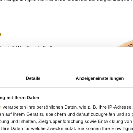
?
metall. Wer Gold in Berlin
ngig von Banken oder
enzeiten Sicherheit geben
ensplanung dienen. Der Kauf
Ihnen die Möglichkeit, Ihr
Details
Anzeigeneinstellungen
g mit Ihren Daten
r
verarbeiten Ihre persönlichen Daten, wie z. B. Ihre IP-Adresse,
en auf Ihrem Gerät zu speichern und darauf zuzugreifen und so 
ung und Inhalten, Zielgruppenforschung sowie Entwicklung von
 Ihre Daten für welche Zwecke nutzt. Sie können Ihre Einwilligun