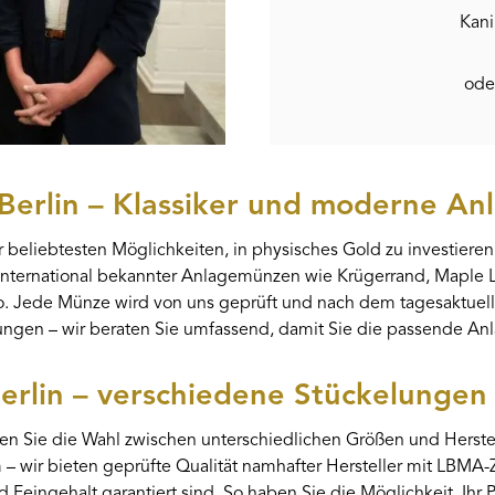
Kani
ode
Berlin – Klassiker und moderne A
 beliebtesten Möglichkeiten, in physisches Gold zu investiere
 international bekannter Anlagemünzen wie Krügerrand, Maple Le
o. Jede Münze wird von uns geprüft und nach dem tagesaktuel
ngen – wir beraten Sie umfassend, damit Sie die passende An
erlin – verschiedene Stückelungen 
ben Sie die Wahl zwischen unterschiedlichen Größen und Herste
– wir bieten geprüfte Qualität namhafter Hersteller mit LBMA-Ze
nd Feingehalt garantiert sind. So haben Sie die Möglichkeit, Ihr P