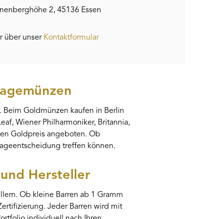
nenberghöhe 2, 45136 Essen
r über unser
Kontaktformular
nlagemünzen
n. Beim Goldmünzen kaufen in Berlin
af, Wiener Philharmoniker, Britannia,
len Goldpreis angeboten. Ob
lageentscheidung treffen können.
und Hersteller
llern. Ob kleine Barren ab 1 Gramm
rtifizierung. Jeder Barren wird mit
ortfolio individuell nach Ihren