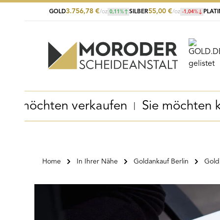
3.756,78
€
55,00
€
GOLD
/oz
SILBER
/oz
PLAT
0,11
%
-1,04
%
Zum Hauptinhalt springen
Zur Suche springen
Zur Hauptnavigation springen
Sie möchten verkaufen
Sie möchten 
Home
In Ihrer Nähe
Goldankauf Berlin
Gold