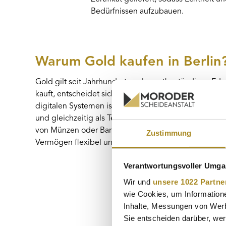
Bedürfnissen aufzubauen.
Warum Gold kaufen in Berlin
Gold gilt seit Jahrhunderten als wertbeständiges Edel
kauft, entscheidet sich für eine Anlage, die unabhä
digitalen Systemen ist. Physisches Gold kann in Kris
und gleichzeitig als Teil einer langfristigen Vermög
von Münzen oder Barren ist unkompliziert und bietet 
Zustimmung
Vermögen flexibel und greifbar abzusichern.
Verantwortungsvoller Umgan
Wir und
unsere 1022 Partne
wie Cookies, um Information
Inhalte, Messungen von Werb
Sie entscheiden darüber, wer