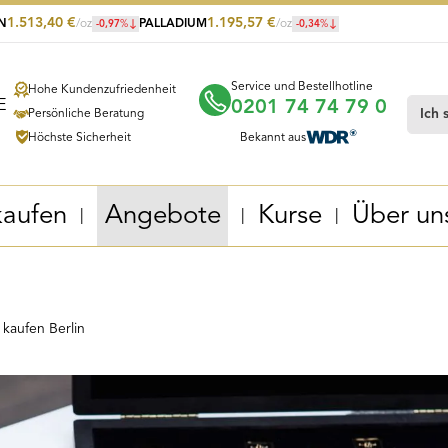
1.513,40
€
1.195,57
€
IN
/oz
PALLADIUM
/oz
-0,97
%
-0,34
%
Service und Bestellhotline
Hohe Kundenzufriedenheit
0201 74 74 79 0
Persönliche Beratung
Höchste Sicherheit
Bekannt aus
kaufen
Angebote
Kurse
Über un
 kaufen Berlin