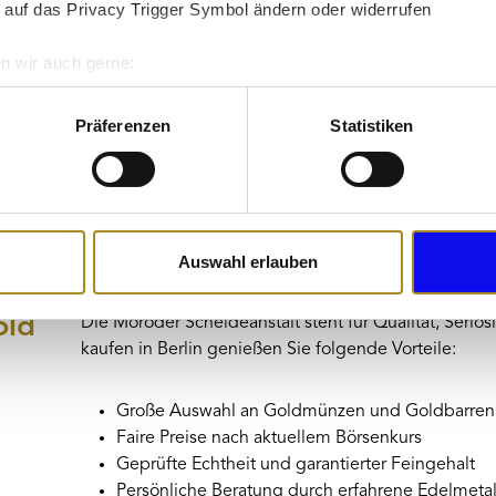
 auf das Privacy Trigger Symbol ändern oder widerrufen
n wir auch gerne:
re geografische Lage erfassen, welche bis auf einige Meter gen
es Scannen nach bestimmten Merkmalen (Fingerprinting) identifi
Präferenzen
Statistiken
ie Ihre persönlichen Daten verarbeitet werden, und legen Sie I
nhalte und Anzeigen zu personalisieren, Funktionen für soziale
Website zu analysieren. Außerdem geben wir Informationen zu I
Auswahl erlauben
r soziale Medien, Werbung und Analysen weiter. Unsere Partner
 Daten zusammen, die Sie ihnen bereitgestellt haben oder die s
old
Die Moroder Scheideanstalt steht für Qualität, Seri
n.
kaufen in Berlin genießen Sie folgende Vorteile:
Große Auswahl an Goldmünzen und Goldbarren
Faire Preise nach aktuellem Börsenkurs
Geprüfte Echtheit und garantierter Feingehalt
Persönliche Beratung durch erfahrene Edelmeta