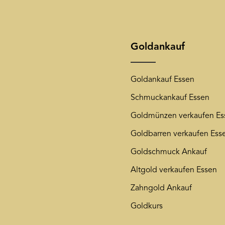
Ihnen unseren Newsletter 
Die mit einem Stern (*) mark
jederzeit wieder von unse
unsere
Datenschutzerkläru
Goldankauf
Goldankauf Essen
Schmuckankauf Essen
Goldmünzen verkaufen Es
Goldbarren verkaufen Ess
Goldschmuck Ankauf
Altgold verkaufen Essen
Zahngold Ankauf
Goldkurs