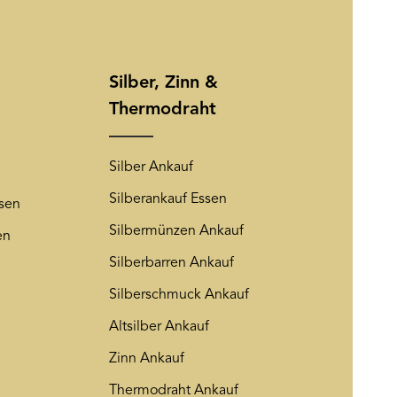
zuzusenden. Sie können sich
ierten Felder sind Pflichtfelder.
rem Newsletter abmelden. Auf
Friendly Captcha
ng
wird insoweit verwiesen.
Silber, Zinn &
Thermodraht
Silber Ankauf
Silberankauf Essen
sen
Silbermünzen Ankauf
en
Silberbarren Ankauf
Silberschmuck Ankauf
Altsilber Ankauf
Zinn Ankauf
Thermodraht Ankauf