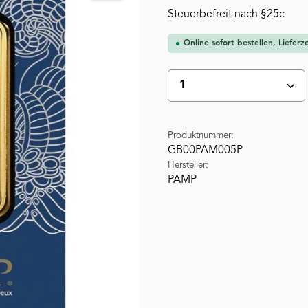
Steuerbefreit nach §25c
Online sofort bestellen, Liefer
Produkt Anzahl: Gi
Produktnummer:
GB00PAM005P
Hersteller:
PAMP