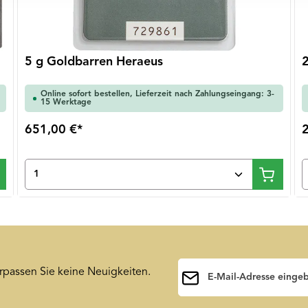
5 g Goldbarren Heraeus
Online sofort bestellen, Lieferzeit nach Zahlungseingang: 3-
15 Werktage
651,00 €*
ten Wert ein oder benutze die Schaltfläch
Produkt Anzahl: Gib den gewünschten 
E-Mail-Adresse*
rpassen Sie keine Neuigkeiten.
Ihre E-Mail-Adresse wird a