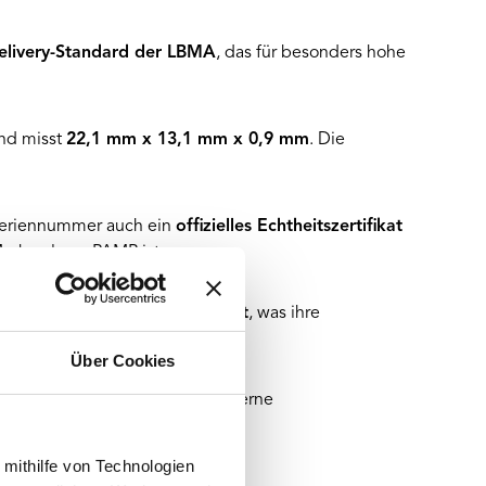
livery-Standard der LBMA
, das für besonders hohe
nd misst
22,1 mm x 13,1 mm x 0,9 mm
. Die
 Seriennummer auch ein
offizielles Echtheitszertifikat
Merkmal von PAMP ist.
 anerkannt und
LBMA-zertifiziert
, was ihre
 bestätigt.
Über Cookies
 erstklassige Verarbeitung, moderne
 mithilfe von Technologien