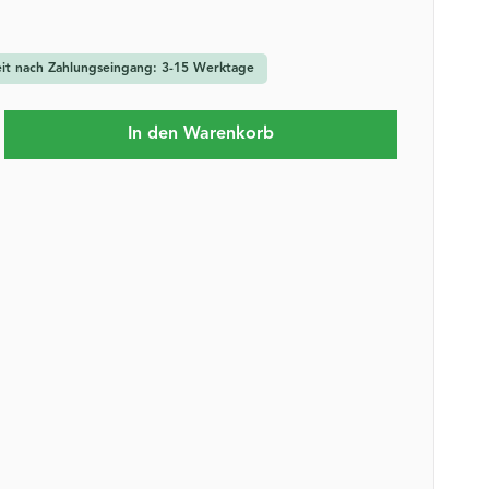
zeit nach Zahlungseingang: 3-15 Werktage
b den gewünschten Wert ein oder benutze 
In den Warenkorb