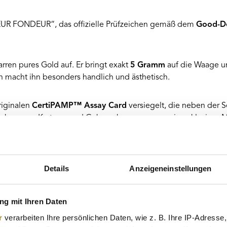
EUR FONDEUR“, das offizielle Prüfzeichen gemäß dem
Good-De
rren pures Gold auf. Er bringt exakt
5 Gramm
auf die Waage u
n macht ihn besonders handlich und ästhetisch.
originalen
CertiPAMP™ Assay Card
versiegelt, die neben der
rpackung vor Kratzern und Gebrauchsspuren, was ein exklusives 
tuna™
Serie, sind von der Schweizer Edelmetallkontrollbehörde
ualitätsstandards und weltweite Akzeptanz im Edelmetallhandel
Details
Anzeigeneinstellungen
llern von Anlage- und Edelmetallprodukten und ist bekannt für
g mit Ihren Daten
r
verarbeiten Ihre persönlichen Daten, wie z. B. Ihre IP-Adresse,