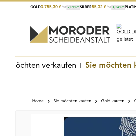
3.755,30
€
55,32
€
GOLD
/oz
SILBER
/oz
PLATI
2,09
%
4,24
%
Zum Hauptinhalt springen
Zur Suche springen
Zur Hauptnavigation springen
Sie möchten verkaufen
Sie möchten 
Home
Sie möchten kaufen
Gold kaufen
Bildergalerie überspringen