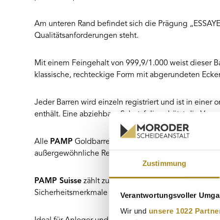
Am unteren Rand befindet sich die Prägung „ESSAY
Qualitätsanforderungen steht.
Mit einem Feingehalt von 999,9/1.000 weist dieser Ba
klassische, rechteckige Form mit abgerundeten Ecke
Jeder Barren wird einzeln registriert und ist in einer 
enthält. Eine abziehbare Schutzfolie schützt die Ve
Alle
PAMP
Goldbarren, darunter auch die
Lady For
außergewöhnliche Reinheit, höchste internationale Q
Zustimmung
PAMP Suisse
zählt zu den weltweit führenden Herste
Sicherheitsmerkmale und kreative Designs.
Verantwortungsvoller Umgan
Wir und
unsere 1022 Partne