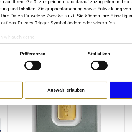
sche Gestaltung, geprüfte Qualität und weltweite Anerkenn
en auf Ihrem Gerät zu speichern und darauf zuzugreifen und so 
ung und Inhalten, Zielgruppenforschung sowie Entwicklung von
 Ihre Daten für welche Zwecke nutzt. Sie können Ihre Einwilligun
 auf das Privacy Trigger Symbol ändern oder widerrufen
n wir auch gerne:
re geografische Lage erfassen, welche bis auf einige Meter gen
es Scannen nach bestimmten Merkmalen (Fingerprinting) identifi
Präferenzen
Statistiken
ie Ihre persönlichen Daten verarbeitet werden, und legen Sie I
nhalte und Anzeigen zu personalisieren, Funktionen für soziale
Website zu analysieren. Außerdem geben wir Informationen zu I
Auswahl erlauben
r soziale Medien, Werbung und Analysen weiter. Unsere Partner
 Daten zusammen, die Sie ihnen bereitgestellt haben oder die s
n.