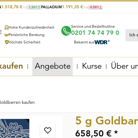
1.518,78
€
1.191,35
€
N
/oz
PALLADIUM
/oz
1,26
%
-0,08
%
Service und Bestellhotline
Hohe Kundenzufriedenheit
0201 74 74 79 0
Persönliche Beratung
Höchste Sicherheit
Bekannt aus
kaufen
Angebote
Kurse
Über u
Goldbarren kaufen
5 g Goldba
658,50 € *