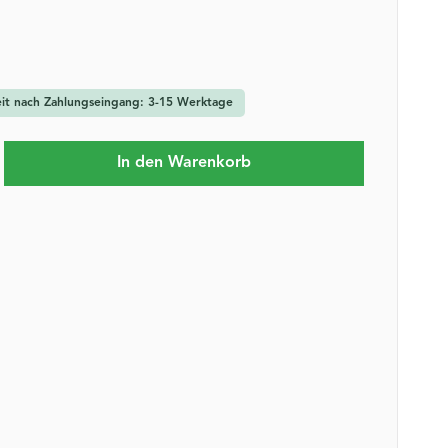
zeit nach Zahlungseingang: 3-15 Werktage
b den gewünschten Wert ein oder benutze 
In den Warenkorb