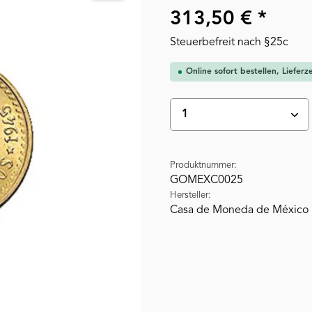
313,50 € *
Steuerbefreit nach §25c
Online sofort bestellen, Liefer
Produkt Anzahl: Gi
Produktnummer:
GOMEXC0025
Hersteller:
Casa de Moneda de México