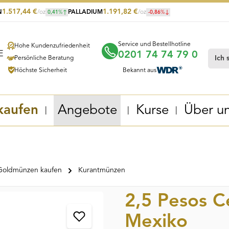
1.517,44
€
1.191,82
€
N
/oz
PALLADIUM
/oz
0,41
%
-0,86
%
Service und Bestellhotline
Hohe Kundenzufriedenheit
0201 74 74 79 0
Persönliche Beratung
Höchste Sicherheit
Bekannt aus
kaufen
Angebote
Kurse
Über u
Goldmünzen kaufen
Kurantmünzen
2,5 Pesos 
Mexiko