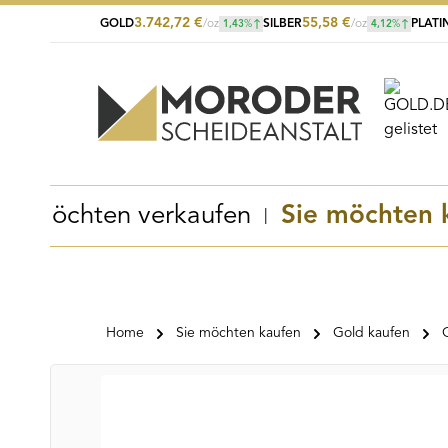
3.742,72
€
55,58
€
GOLD
/oz
SILBER
/oz
PLATI
1,43
%
4,12
%
Zum Hauptinhalt springen
Zur Suche springen
Zur Hauptnavigation springen
Sie möchten verkaufen
Sie möchten 
Home
Sie möchten kaufen
Gold kaufen
Bildergalerie überspringen