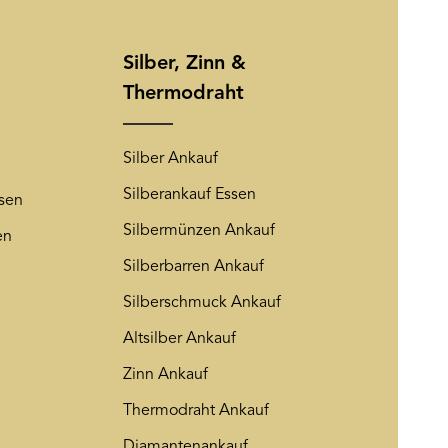
rem Newsletter abmelden. Auf
Friendly Captcha
ng
wird insoweit verwiesen.
Silber, Zinn &
Thermodraht
Silber Ankauf
Silberankauf Essen
sen
Silbermünzen Ankauf
en
Silberbarren Ankauf
Silberschmuck Ankauf
Altsilber Ankauf
Zinn Ankauf
Thermodraht Ankauf
Diamantenankauf