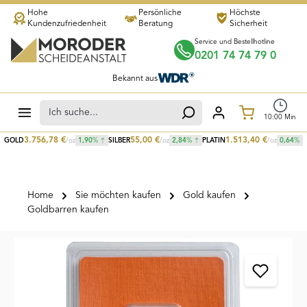
Hohe
Persönliche
Höchste
Zum Hauptinhalt springen
Kundenzufriedenheit
Beratung
Sicherheit
Service und Bestellhotline
0201 74 74 79 0
Bekannt aus
Warenkorb
10
:
00
Min
3.756,78
€
55,00
€
1.513,40
€
GOLD
/oz
1,90
%
SILBER
/oz
2,84
%
PLATIN
/oz
0,64
%
Home
Sie möchten kaufen
Gold kaufen
Goldbarren kaufen
Bildergalerie überspringen