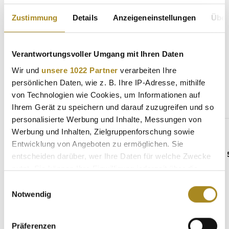
Hersteller
Zustimmung
Details
Anzeigeneinstellungen
Über
Verantwortungsvoller Umgang mit Ihren Daten
Wir und
unsere 1022 Partner
verarbeiten Ihre
Weitere Angebote
persönlichen Daten, wie z. B. Ihre IP-Adresse, mithilfe
von Technologien wie Cookies, um Informationen auf
Ihrem Gerät zu speichern und darauf zuzugreifen und so
Produktgalerie überspringen
Gleicher Hersteller
personalisierte Werbung und Inhalte, Messungen von
Werbung und Inhalten, Zielgruppenforschung sowie
Entwicklung von Angeboten zu ermöglichen. Sie
entscheiden darüber, wer Ihre Daten für welche Zwecke
nutzt. Sie können Ihre Einwilligung jederzeit über die
Cookie-Erklärung oder durch Klicken auf das Privacy
Einwilligungsauswahl
Trigger Symbol ändern oder widerrufen
Notwendig
Wenn Sie es erlauben, würden wir auch gerne:
Präferenzen