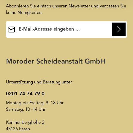
Abonnieren Sie einfach unseren Newsletter und verpassen Sie
keine Neuigkeiten.
E-Mail-Adresse*
Ihre E-Mail-Adresse wird ausschließlich dazu verwendet, um
Ihnen unseren Newsletter zuzusenden. Sie können sich jederzeit
Die mit einem Stern (*) markierten Felder sind
wieder von unserem Newsletter abmelden. Auf unsere
Pflichtfelder.
Friendly Captcha
Datenschutzerklärung
wird insoweit verwiesen.
Unterstützung und Beratung unter
0201 74 74 79 0
Montag bis Freitag: 9 -18 Uhr
Samstag: 10 -14 Uhr
Kaninenberghöhe 2
45136 Essen