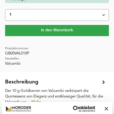
Produkt Anzahl: Gib den gewünschten Wert ein oder 
In den Warenkorb
Produktnummer:
GB00VAL010P
Hersteller:
Valcambi
Beschreibung
Der 10 g Goldbarren von Valcambi verkörpert die
Quintessenz von Eleganz und erstklassiger Qualität, für die
Valcambi we…
Mehr
Eigenschaften