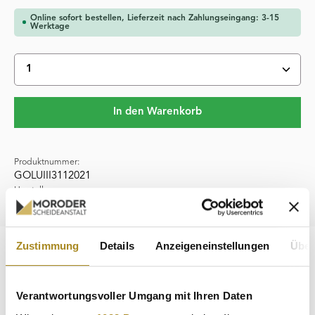
Online sofort bestellen, Lieferzeit nach Zahlungseingang: 3-15
Werktage
Produkt Anzahl: Gib den gewünschten Wert ein oder 
In den Warenkorb
Produktnummer:
GOLUIII3112021
Hersteller:
The Perth Mint Australia
Zustimmung
Details
Anzeigeneinstellungen
Über
Beschreibung
Die Perth Mint Australia produziert die Lunar Serie III 1 oz
Ochse 2021 Goldmünze. Diese Münze ist Teil der Lunar
Verantwortungsvoller Umgang mit Ihren Daten
Serie III,…
Mehr