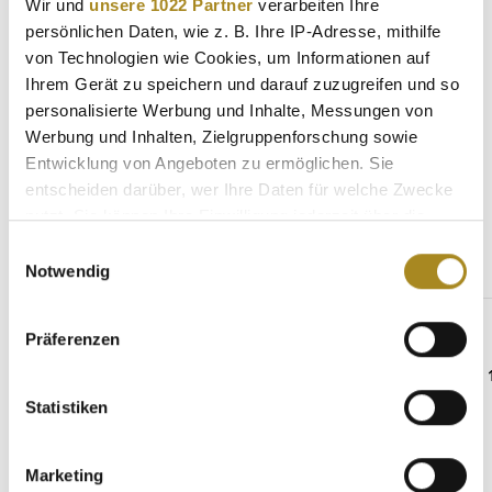
Wir und
unsere 1022 Partner
verarbeiten Ihre
persönlichen Daten, wie z. B. Ihre IP-Adresse, mithilfe
Eigenschaften
von Technologien wie Cookies, um Informationen auf
Hersteller
Ihrem Gerät zu speichern und darauf zuzugreifen und so
personalisierte Werbung und Inhalte, Messungen von
Werbung und Inhalten, Zielgruppenforschung sowie
Entwicklung von Angeboten zu ermöglichen. Sie
entscheiden darüber, wer Ihre Daten für welche Zwecke
Weitere Angebote
nutzt. Sie können Ihre Einwilligung jederzeit über die
Cookie-Erklärung oder durch Klicken auf das Privacy
Einwilligungsauswahl
Trigger Symbol ändern oder widerrufen
Notwendig
Produktgalerie überspringen
Gleicher Hersteller
Wenn Sie es erlauben, würden wir auch gerne:
Präferenzen
Informationen über Ihre geografische Lage
erfassen, welche bis auf einige Meter genau sein
können
Statistiken
Ihr Gerät durch aktives Scannen nach
bestimmten Merkmalen (Fingerprinting) identifizieren
Marketing
Erfahren Sie mehr darüber, wie Ihre persönlichen Daten