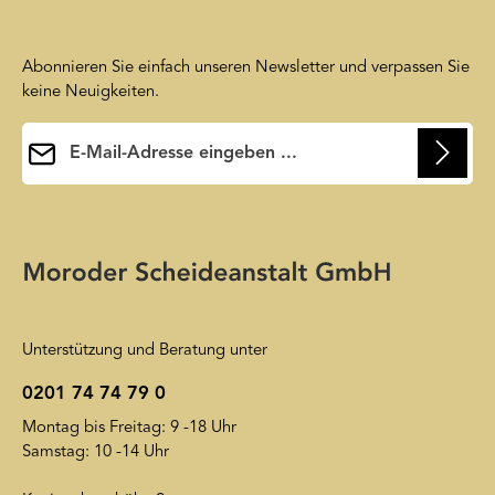
Abonnieren Sie einfach unseren Newsletter und verpassen Sie
keine Neuigkeiten.
E-Mail-Adresse*
Ihre E-Mail-Adresse wird ausschließlich dazu verwendet, um
Ihnen unseren Newsletter zuzusenden. Sie können sich jederzeit
Die mit einem Stern (*) markierten Felder sind
wieder von unserem Newsletter abmelden. Auf unsere
Pflichtfelder.
Friendly Captcha
Datenschutzerklärung
wird insoweit verwiesen.
Unterstützung und Beratung unter
0201 74 74 79 0
Montag bis Freitag: 9 -18 Uhr
Samstag: 10 -14 Uhr