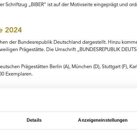
r Schriftzug „BIBER“ ist auf der Motivseite eingeprägt und ord
e 2024
eichen der Bundesrepublik Deutschland dargestellt. Hinzu kom
eweiligen Prägestätte. Die Umschrift „BUNDESREPUBLIK DEUTS
utschen Prägestätten Berlin (A), München (D), Stuttgart (F), K
200 Exemplaren.
assenden Präsentationsverpackung. Ein Echtheitszertifikat ist e
tten
Details
Anzeigeneinstellungen
4 beträgt rund 85.200 Stück. Die Prägung erfolgte anteilig in