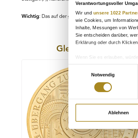
Verantwortungsvoller Umgan
Wir und
unsere 1022 Partne
Wichtig
: Das auf der gelieferten Münze befindliche M
wie Cookies, um Information
Inhalte, Messungen von Werb
Sie entscheiden darüber, wer
Erklärung oder durch Klicken
Gleiche Serie
Wenn Sie es erlauben, würde
Produktgalerie überspringen
Informationen über Ih
Einwilligungsauswahl
Ihr Gerät durch aktiv
Notwendig
Erfahren Sie mehr darüber, w
Einzelheiten
fest.
Wir verwenden Cookies, um I
und die Zugriffe auf unsere 
Ablehnen
Website an unsere Partner fü
möglicherweise mit weiteren
der Dienste gesammelt habe