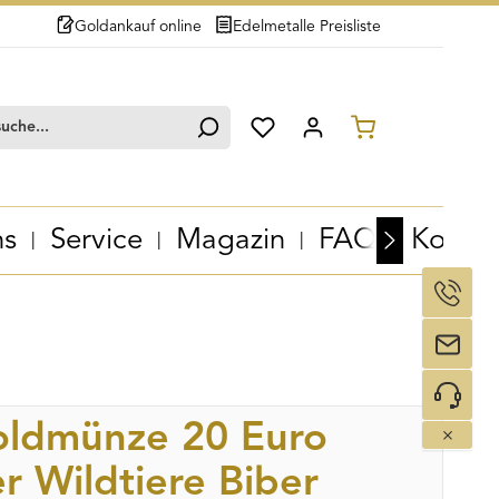
Goldankauf online
Edelmetalle Preisliste
Du hast 0 Produkte auf dem Merk
Warenkorb en
ns
Service
Magazin
FAQ
Kontak
oldmünze 20 Euro
r Wildtiere Biber