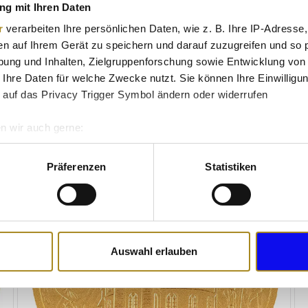
g mit Ihren Daten
r
verarbeiten Ihre persönlichen Daten, wie z. B. Ihre IP-Adresse,
ünzzeichen A, D, F, G oder J kann variieren. Eine gezielte Auswa
en auf Ihrem Gerät zu speichern und darauf zuzugreifen und so 
ung und Inhalten, Zielgruppenforschung sowie Entwicklung von
 Ihre Daten für welche Zwecke nutzt. Sie können Ihre Einwilligun
 auf das Privacy Trigger Symbol ändern oder widerrufen
n wir auch gerne:
re geografische Lage erfassen, welche bis auf einige Meter gen
es Scannen nach bestimmten Merkmalen (Fingerprinting) identifi
Präferenzen
Statistiken
ie Ihre persönlichen Daten verarbeitet werden, und legen Sie I
nhalte und Anzeigen zu personalisieren, Funktionen für soziale
Website zu analysieren. Außerdem geben wir Informationen zu I
Auswahl erlauben
r soziale Medien, Werbung und Analysen weiter. Unsere Partner
 Daten zusammen, die Sie ihnen bereitgestellt haben oder die s
n.