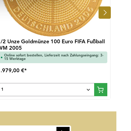
1/2 Unze Goldmünze 100 Euro FIFA Fußball
WM 2005
Online sofort bestellen, Lieferzeit nach Zahlungseingang: 3-
Onlin
15 Werktage
15 W
1.979,00 €*
2.016
en um die Anzahl zu erhöhen oder zu redu
Wert ein oder benutze die Schaltflächen u
Produkt Anzahl: Gib den gewünschten Wert 
Prod