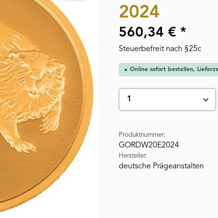
2024
560,34 € *
Steuerbefreit nach §25c
Online sofort bestellen, Liefer
Produkt Anzahl: Gi
Produktnummer:
GORDW20E2024
Hersteller:
deutsche Prägeanstalten