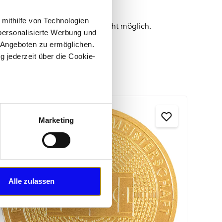
 mithilfe von Technologien
hl der Prägestätte ist leider nicht möglich.
personalisierte Werbung und
 Angeboten zu ermöglichen.
g jederzeit über die Cookie-
au sein können
zieren
Marketing
hre Präferenzen im
Abschnitt
1/2 U
2022
 Medien anbieten zu können
hrer Verwendung unserer
Alle zulassen
 führen diese Informationen
ie im Rahmen Ihrer Nutzung