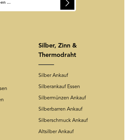
usschließlich dazu verwendet, um
zuzusenden. Sie können sich
ierten Felder sind Pflichtfelder.
rem Newsletter abmelden. Auf
Friendly Captcha
ng
wird insoweit verwiesen.
Silber, Zinn &
Thermodraht
Silber Ankauf
Silberankauf Essen
sen
Silbermünzen Ankauf
en
Silberbarren Ankauf
Silberschmuck Ankauf
Altsilber Ankauf