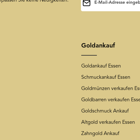
rpassen Sie keine Neuigkeiten.
Ihre E-Mail-Adresse wird a
Ihnen unseren Newsletter 
Die mit einem Stern (*) mark
jederzeit wieder von unse
unsere
Datenschutzerkläru
Goldankauf
Goldankauf Essen
Schmuckankauf Essen
Goldmünzen verkaufen Es
Goldbarren verkaufen Ess
Goldschmuck Ankauf
Altgold verkaufen Essen
Zahngold Ankauf