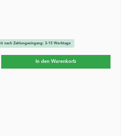
zeit nach Zahlungseingang: 3-15 Werktage
b den gewünschten Wert ein oder benutze 
In den Warenkorb