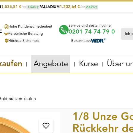
1.535,51
€
1.202,64
€
N
/oz
PALLADIUM
/oz
1,53
%
2,42
%
Service und Bestellhotline
Hohe Kundenzufriedenheit
0201 74 74 79 0
Persönliche Beratung
Höchste Sicherheit
Bekannt aus
kaufen
Angebote
Kurse
Über u
Goldmünzen kaufen
1/8 Unze G
Rückkehr de