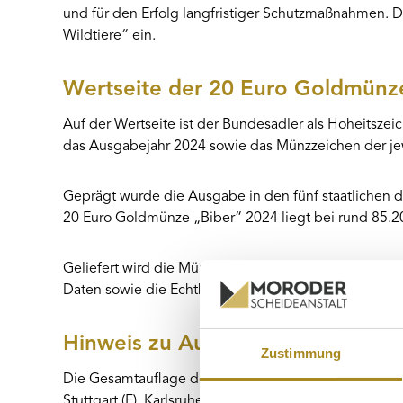
und für den Erfolg langfristiger Schutzmaßnahmen. De
Wildtiere“ ein.
Wertseite der 20 Euro Goldmünz
Auf der Wertseite ist der Bundesadler als Hoheitsz
das Ausgabejahr 2024 sowie das Münzzeichen der j
Geprägt wurde die Ausgabe in den fünf staatlichen de
20 Euro Goldmünze „Biber“ 2024 liegt bei rund 85.
Geliefert wird die Münze einzeln gekapselt in einer p
Daten sowie die Echtheit der Ausgabe.
Hinweis zu Auflage und Prägestä
Zustimmung
Die Gesamtauflage der 20 Euro Goldmünze „Biber“ 202
Stuttgart (F), Karlsruhe (G) und Hamburg (J).