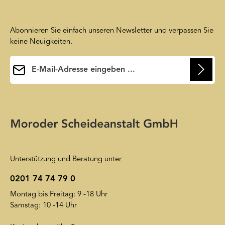
Abonnieren Sie einfach unseren Newsletter und verpassen Sie
keine Neuigkeiten.
E-Mail-Adresse*
Ihre E-Mail-Adresse wird ausschließlich dazu verwendet, um
Ihnen unseren Newsletter zuzusenden. Sie können sich jederzeit
Die mit einem Stern (*) markierten Felder sind
wieder von unserem Newsletter abmelden. Auf unsere
Pflichtfelder.
Friendly Captcha
Datenschutzerklärung
wird insoweit verwiesen.
Unterstützung und Beratung unter
0201 74 74 79 0
Montag bis Freitag: 9 -18 Uhr
Samstag: 10 -14 Uhr