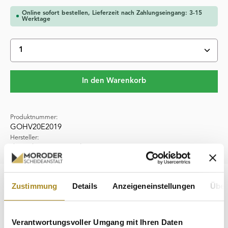
Online sofort bestellen, Lieferzeit nach Zahlungseingang: 3-15
Werktage
Produkt Anzahl: Gib den gewünschten Wert ein oder 
In den Warenkorb
Produktnummer:
GOHV20E2019
Hersteller:
deutsche Prägeanstalten
Beschreibung
Zustimmung
Details
Anzeigeneinstellungen
Über
Die 20 € Goldmünze „Wanderfalke“ gehört zur Serie
„Heimische Vögel“, die von 2016 bis 2021 insgesamt sechs
Verantwortungsvoller Umgang mit Ihren Daten
Ausgaben umfasst.…
Mehr