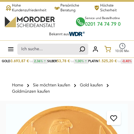
Hohe
Persönliche
Höchste
Zum Hauptinhalt springen
Kundenzufriedenheit
Beratung
Sicherheit
Service und Bestellhotline
0201 74 74 79 0
Bekannt aus
Warenkorb
10
:
00
Min
3.693,87
€
53,78
€
1.525,20
€
GOLD
/oz
2,36
%
SILBER
/oz
1,00
%
PLATIN
/oz
-0,40
%
Home
Sie möchten kaufen
Gold kaufen
Goldmünzen kaufen
Bildergalerie überspringen