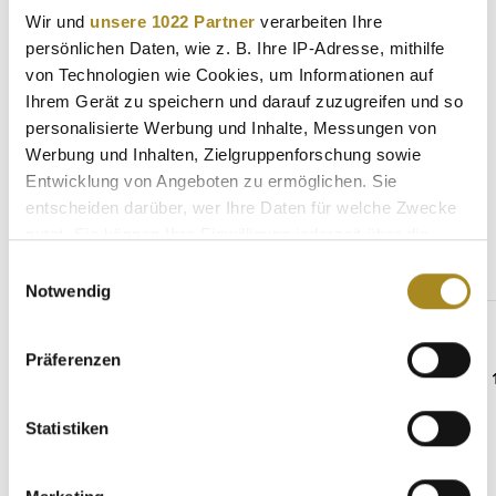
Wir und
unsere 1022 Partner
verarbeiten Ihre
Eigenschaften
persönlichen Daten, wie z. B. Ihre IP-Adresse, mithilfe
von Technologien wie Cookies, um Informationen auf
Hersteller
Ihrem Gerät zu speichern und darauf zuzugreifen und so
personalisierte Werbung und Inhalte, Messungen von
Werbung und Inhalten, Zielgruppenforschung sowie
Entwicklung von Angeboten zu ermöglichen. Sie
Weitere Angebote
entscheiden darüber, wer Ihre Daten für welche Zwecke
nutzt. Sie können Ihre Einwilligung jederzeit über die
Cookie-Erklärung oder durch Klicken auf das Privacy
Einwilligungsauswahl
Produktgalerie überspringen
Gleiche Serie
Trigger Symbol ändern oder widerrufen
Notwendig
Wenn Sie es erlauben, würden wir auch gerne:
Präferenzen
Informationen über Ihre geografische Lage
erfassen, welche bis auf einige Meter genau sein
können
Statistiken
Ihr Gerät durch aktives Scannen nach
bestimmten Merkmalen (Fingerprinting) identifizieren