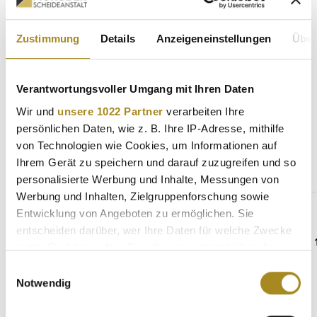
Eigenschaften
Zustimmung
Details
Anzeigeneinstellungen
Über
Hersteller
Verantwortungsvoller Umgang mit Ihren Daten
Wir und
unsere 1022 Partner
verarbeiten Ihre
Weitere Angebote
persönlichen Daten, wie z. B. Ihre IP-Adresse, mithilfe
von Technologien wie Cookies, um Informationen auf
Ihrem Gerät zu speichern und darauf zuzugreifen und so
personalisierte Werbung und Inhalte, Messungen von
Produktgalerie überspringen
Gleiche Serie
Werbung und Inhalten, Zielgruppenforschung sowie
Entwicklung von Angeboten zu ermöglichen. Sie
entscheiden darüber, wer Ihre Daten für welche Zwecke
nutzt. Sie können Ihre Einwilligung jederzeit über die
Cookie-Erklärung oder durch Klicken auf das Privacy
Einwilligungsauswahl
Trigger Symbol ändern oder widerrufen
Notwendig
Wenn Sie es erlauben, würden wir auch gerne: