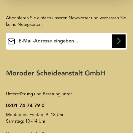
gesammelt haben.
Abonnieren Sie einfach unseren Newsletter und verpassen Sie
keine Neuigkeiten.
E-Mail-Adresse*
Ihre E-Mail-Adresse wird ausschließlich dazu verwendet, um
Ihnen unseren Newsletter zuzusenden. Sie können sich jederzeit
Die mit einem Stern (*) markierten Felder sind
wieder von unserem Newsletter abmelden. Auf unsere
Pflichtfelder.
Friendly Captcha
Datenschutzerklärung
wird insoweit verwiesen.
Unterstützung und Beratung unter
0201 74 74 79 0
Montag bis Freitag: 9 -18 Uhr
Samstag: 10 -14 Uhr