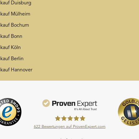
kauf Duisburg
kauf Mülheim
nkauf Bochum
kauf Bonn
kauf Köln
kauf Berlin
kauf Hannover
622
Bewertungen auf ProvenExpert.com
Moroder Scheideanstalt GmbH