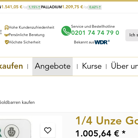
1.541,05
€
1.209,75
€
N
/oz
PALLADIUM
/oz
1,15
%
0,62
%
Service und Bestellhotline
Hohe Kundenzufriedenheit
0201 74 74 79 0
Persönliche Beratung
Höchste Sicherheit
Bekannt aus
kaufen
Angebote
Kurse
Über u
Goldbarren kaufen
1/4 Unze Go
1.005,64 € *