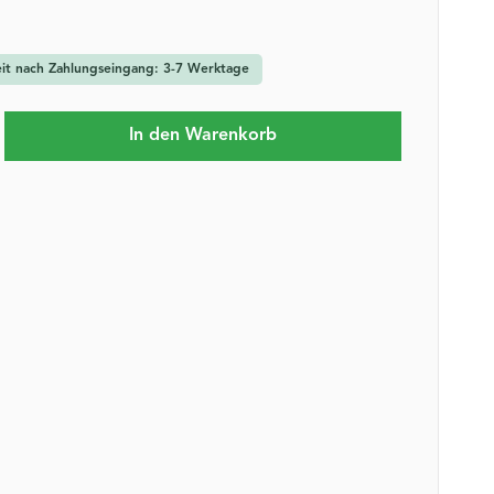
zeit nach Zahlungseingang: 3-7 Werktage
b den gewünschten Wert ein oder benutze 
In den Warenkorb