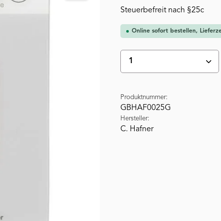
Steuerbefreit nach §25c
Online sofort bestellen, Liefer
Produkt Anzahl: Gi
Produktnummer:
GBHAF0025G
Hersteller:
C. Hafner