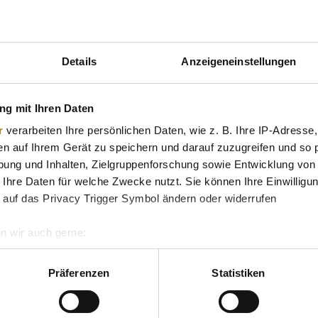
tion und Herkunft des Unternehmens hervorheben.
ich von den Angaben zum Barren. Darunter sind das Feingewicht
Details
Anzeigeneinstellungen
eriennummer angebracht, die zur Echtheitsprüfung und eindeutige
g mit Ihren Daten
r
verarbeiten Ihre persönlichen Daten, wie z. B. Ihre IP-Adresse,
en auf Ihrem Gerät zu speichern und darauf zuzugreifen und so 
ung und Inhalten, Zielgruppenforschung sowie Entwicklung von
se, das stabilen Schutz bietet und eine sichere Aufbewahrung e
 Ihre Daten für welche Zwecke nutzt. Sie können Ihre Einwilligun
 Barren selbst eine individuelle Seriennummer trägt. Das Echthei
 auf das Privacy Trigger Symbol ändern oder widerrufen
f.
n wir auch gerne:
re geografische Lage erfassen, welche bis auf einige Meter gen
es Scannen nach bestimmten Merkmalen (Fingerprinting) identifi
Präferenzen
Statistiken
ie Ihre persönlichen Daten verarbeitet werden, und legen Sie I