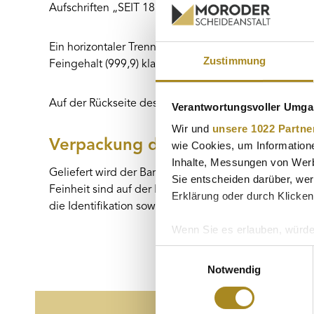
Aufschriften „SEIT 1850“ und „GERMANY“, die Tradi
Ein horizontaler Trennstrich trennt den oberen Bere
Zustimmung
Feingehalt (999,9) klar angegeben.
Auf der Rückseite des Blisters ist die individuelle S
Verantwortungsvoller Umgan
Wir und
unsere 1022 Partne
Verpackung des Barrens
wie Cookies, um Information
Inhalte, Messungen von Werb
Geliefert wird der Barren im CertiCard® Security Ca
Sie entscheiden darüber, wer
Feinheit sind auf der Rückseite vermerkt, während der
Erklärung oder durch Klicken
die Identifikation sowie einen späteren Wiederverkau
Wenn Sie es erlauben, würde
Informationen über Ih
Einwilligungsauswahl
Ihr Gerät durch aktiv
Notwendig
Erfahren Sie mehr darüber, w
Einzelheiten
fest.