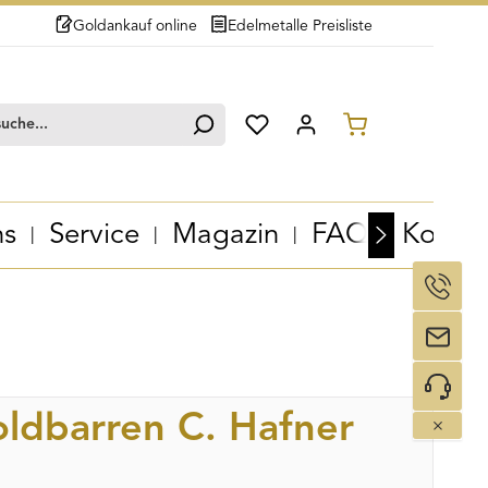
Goldankauf online
Edelmetalle Preisliste
Du hast 0 Produkte auf dem Merk
Warenkorb en
ns
Service
Magazin
FAQ
Kontak
ldbarren C. Hafner