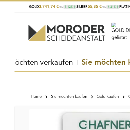
3.741,74
€
55,85
€
GOLD
/oz
SILBER
/oz
PLATI
1,13
%
4,31
%
Zum Hauptinhalt springen
Zur Suche springen
Zur Hauptnavigation springen
Sie möchten verkaufen
Sie möchten 
Home
Sie möchten kaufen
Gold kaufen
Bildergalerie überspringen