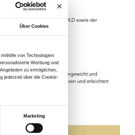
 (1/4 oz), das Edelmetall FEINGOLD sowie der
Über Cookies
n Identifikation dient.
 mithilfe von Technologien
personalisierte Werbung und
 Angeboten zu ermöglichen.
rmöglicht. Zertifikatsnummer, Feingewicht und
g jederzeit über die Cookie-
tszertifikat bestätigt alle Angaben und erleichtert
au sein können
zieren
Marketing
hre Präferenzen im
Abschnitt