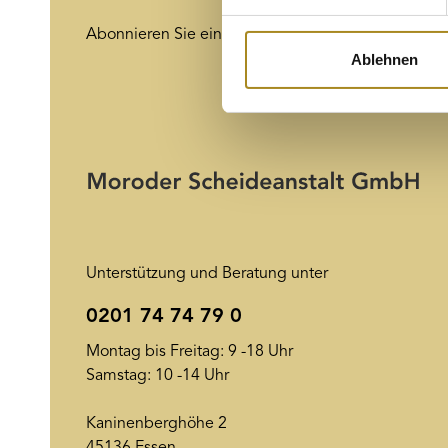
Wir verwenden Cookies, um I
Abonnieren Sie einfach unseren Newsletter und ve
und die Zugriffe auf unsere 
Ablehnen
Website an unsere Partner fü
möglicherweise mit weiteren
der Dienste gesammelt habe
Unterstützung und Beratung unter
0201 74 74 79 0
Montag bis Freitag: 9 -18 Uhr
Samstag: 10 -14 Uhr
Kaninenberghöhe 2