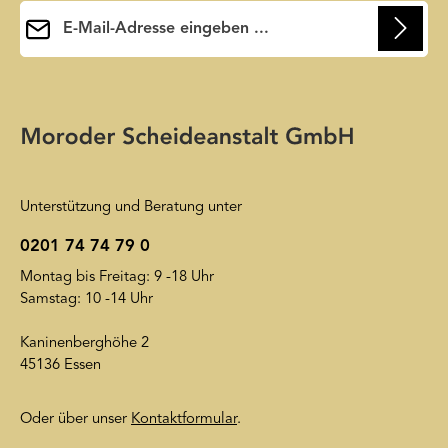
E-Mail-Adresse*
Ihre E-Mail-Adresse wird ausschließlich dazu verwendet, um
Ihnen unseren Newsletter zuzusenden. Sie können sich jederzeit
Die mit einem Stern (*) markierten Felder sind
wieder von unserem Newsletter abmelden. Auf unsere
Pflichtfelder.
Friendly Captcha
Datenschutzerklärung
wird insoweit verwiesen.
Unterstützung und Beratung unter
0201 74 74 79 0
Montag bis Freitag: 9 -18 Uhr
Samstag: 10 -14 Uhr
Kaninenberghöhe 2
45136 Essen
Oder über unser
Kontaktformular
.