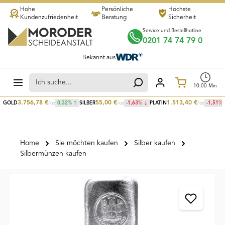
Hohe
Persönliche
Höchste
Zum Hauptinhalt springen
Kundenzufriedenheit
Beratung
Sicherheit
Service und Bestellhotline
0201 74 74 79 0
Bekannt aus
Warenkorb
10
:
00
Min
3.756,78
€
55,00
€
1.513,40
€
GOLD
/oz
0,32
%
SILBER
/oz
-1,63
%
PLATIN
/oz
-1,51
%
Home
Sie möchten kaufen
Silber kaufen
Silbermünzen kaufen
Bildergalerie überspringen