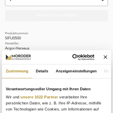
Aktuell nicht verfügbar
Produktnummer:
SIFIJ0500
Hersteller:
Argor-Heraeus
Beschreibung
Zustimmung
Details
Anzeigeneinstellungen
Über
Der Fiji Silber Münzbarren mit einem Raugewicht von 5000
g und Feingewicht von 4999,5 g wird seit 2015 von dem
Schweizer Bar…
Mehr
Verantwortungsvoller Umgang mit Ihren Daten
Eigenschaften
Wir und
unsere 1022 Partner
verarbeiten Ihre
persönlichen Daten, wie z. B. Ihre IP-Adresse, mithilfe
Hersteller
von Technologien wie Cookies, um Informationen auf