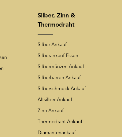
rem Newsletter abmelden. Auf
Friendly Captcha
ng
wird insoweit verwiesen.
Silber, Zinn &
Thermodraht
Silber Ankauf
Silberankauf Essen
sen
Silbermünzen Ankauf
en
Silberbarren Ankauf
Silberschmuck Ankauf
Altsilber Ankauf
Zinn Ankauf
Thermodraht Ankauf
Diamantenankauf