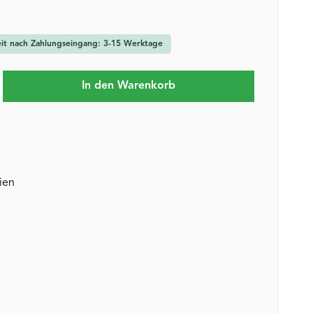
zeit nach Zahlungseingang: 3-15 Werktage
b den gewünschten Wert ein oder benutze 
In den Warenkorb
lien