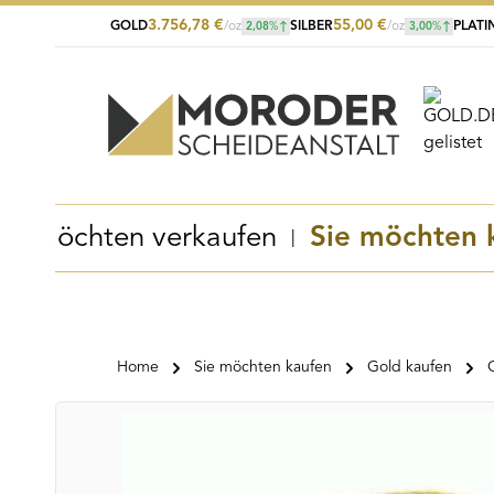
3.756,78
€
55,00
€
GOLD
/oz
SILBER
/oz
PLATI
2,08
%
3,00
%
Zum Hauptinhalt springen
Zur Suche springen
Zur Hauptnavigation springen
Sie möchten verkaufen
Sie möchten 
Home
Sie möchten kaufen
Gold kaufen
Bildergalerie überspringen