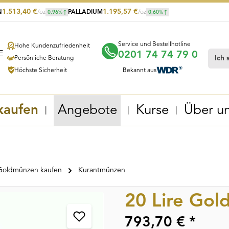
1.513,40
€
1.195,57
€
N
/oz
PALLADIUM
/oz
0,96
%
0,60
%
Service und Bestellhotline
Hohe Kundenzufriedenheit
0201 74 74 79 0
Persönliche Beratung
Höchste Sicherheit
Bekannt aus
kaufen
Angebote
Kurse
Über u
Goldmünzen kaufen
Kurantmünzen
20 Lire Go
793,70 € *