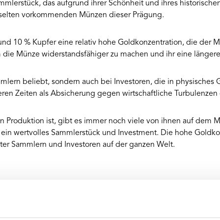
mmlerstück, das aufgrund ihrer Schönheit und ihres historische
 selten vorkommenden Münzen dieser Prägung.
 und 10 % Kupfer eine relativ hohe Goldkonzentration, die der
m die Münze widerstandsfähiger zu machen und ihr eine längere
lern beliebt, sondern auch bei Investoren, die in physisches Go
heren Zeiten als Absicherung gegen wirtschaftliche Turbulenzen
 Produktion ist, gibt es immer noch viele von ihnen auf dem M
nd ein wertvolles Sammlerstück und Investment. Die hohe Goldko
ter Sammlern und Investoren auf der ganzen Welt.
ahrgang des tatsächlichen Produkts kann abweichen.