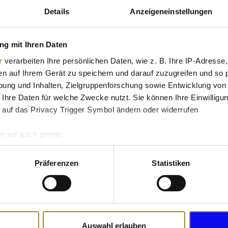
Details
Anzeigeneinstellungen
g mit Ihren Daten
r
verarbeiten Ihre persönlichen Daten, wie z. B. Ihre IP-Adresse,
en auf Ihrem Gerät zu speichern und darauf zuzugreifen und so 
ung und Inhalten, Zielgruppenforschung sowie Entwicklung von
 Ihre Daten für welche Zwecke nutzt. Sie können Ihre Einwilligun
 auf das Privacy Trigger Symbol ändern oder widerrufen
n wir auch gerne:
re geografische Lage erfassen, welche bis auf einige Meter gen
es Scannen nach bestimmten Merkmalen (Fingerprinting) identifi
Präferenzen
Statistiken
ie Ihre persönlichen Daten verarbeitet werden, und legen Sie I
nhalte und Anzeigen zu personalisieren, Funktionen für soziale
Website zu analysieren. Außerdem geben wir Informationen zu I
Auswahl erlauben