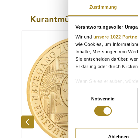
Zustimmung
Kurantmünzen aus Europa
Verantwortungsvoller Umgan
Produktgalerie überspringen
Wir und
unsere 1022 Partne
wie Cookies, um Information
Inhalte, Messungen von Werb
Sie entscheiden darüber, wer
Erklärung oder durch Klicken
Wenn Sie es erlauben, würde
Informationen über Ih
Einwilligungsauswahl
Ihr Gerät durch aktiv
Notwendig
Erfahren Sie mehr darüber, w
Einzelheiten
fest.
Wir verwenden Cookies, um I
und die Zugriffe auf unsere 
Ablehnen