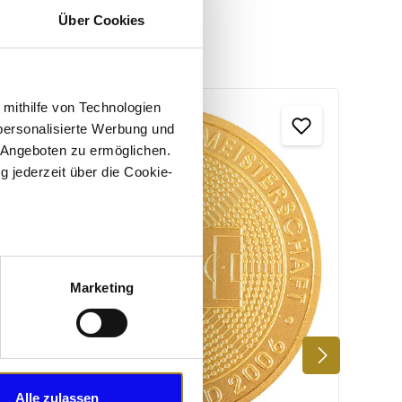
Über Cookies
 mithilfe von Technologien
personalisierte Werbung und
 Angeboten zu ermöglichen.
1/2 U
g jederzeit über die Cookie-
2022
au sein können
zieren
Marketing
hre Präferenzen im
Abschnitt
 Medien anbieten zu können
hrer Verwendung unserer
Alle zulassen