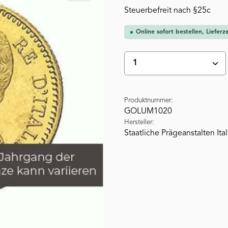
Steuerbefreit nach §25c
Online sofort bestellen, Liefer
Produkt Anzahl: Gi
Produktnummer:
GOLUM1020
Hersteller:
Staatliche Prägeanstalten Ita